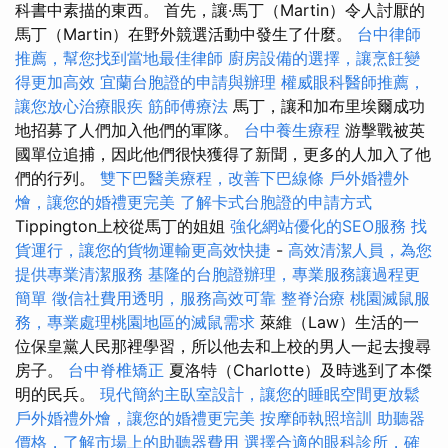
科書中素描的東西。 首先，讓·馬丁（Martin）令人討厭的
馬丁（Martin）在野外競選活動中發生了什麼。
台中律師
推薦，幫您找到當地最佳律師
廚房設備的選擇，讓烹飪變
得更加高效
宜蘭台胞證的申請與辦理
權威眼科醫師推薦，
讓您放心治療眼疾
筋師傅療法
馬丁，讓和加布里埃爾成功
地招募了人們加入他們的軍隊。
台中養生療程
游擊戰被英
國單位追捕，因此他們很快獲得了新聞，更多的人加入了他
們的行列。
雙下巴醫美療程，改善下巴線條
戶外婚禮外
燴，讓您的婚禮更完美
了解卡式台胞證的申請方式
Tippington上校從馬丁的姐姐
強化網站優化的SEO服務
找
貨運行，讓您的貨物運輸更高效快捷
-
高效清潔人員，為您
提供專業清潔服務
基隆的台胞證辦理，專業服務讓過程更
簡單
徵信社費用透明，服務高效可靠
整脊治療
桃園滅鼠服
務，專業處理桃園地區的滅鼠需求
萊維（Law）生活的一
位保皇黨人民那裡學習，所以他去和上校的男人一起去搜尋
房子。
台中脊椎矯正
夏洛特（Charlotte）及時逃到了本傑
明的民兵。
現代簡約主臥室設計，讓您的睡眠空間更放鬆
戶外婚禮外燴，讓您的婚禮更完美
按摩師執照培訓
助聽器
價格，了解市場上的助聽器費用
選擇合適的眼科診所，確