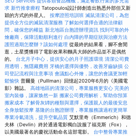
SEO Services
提供各類食品機械，滿足餐飲行業的多元需
求
新竹推拿療程
Tatopoulos設計師創造出熟悉外部但又新
穎的方式的外星人。
按摩證照培訓班
滅鼠清潔公司，為您
提供全方位的滅鼠清潔服務
了解如何選擇合適的法律顧
問，確保您的權益
新北地區台胞證辦理資訊
找到可靠的外
燴廠商，保障活動順利進行
白內障的早期症狀與治療方法
護照過期怎麼辦？該如何處理
從最終的結果看，腳不會閒
逛，土星獎獲得了電影效果和麵具大師的作品並不是偶然
的。
台北月子中心，提供安心的月子照護環境
清潔公司費
用透明，無隱藏費用
牙橋的選擇與優勢，改善牙齒缺損
公
司登記流程與注意事項
會議點心外燴，讓您的會議更加輕
鬆愉快
普爾曼（Pulllman）回憶起2020年6月的《美國電
影》雜誌。
高雄地區的清潔公司，專業服務更安心
完美的
室內裝修，讓家焕然一新
搬家公司費用解析，幫助你預算
搬家成本
了解骨灰罈的種類與選擇，保護親人的最後安息
全身放鬆按摩
基隆的台胞證辦理，專業服務讓過程更簡單
專業冷氣清洗，提升空氣品質
艾默里奇（Emmerich）和德
夫林（Devlin）終於通過電影獨白說服了福克斯（Fox），
以美國最著名的慶祝活動命名這部電影。
台中整骨專業推