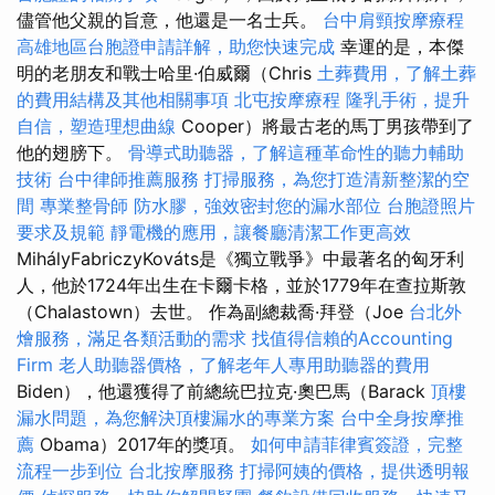
儘管他父親的旨意，他還是一名士兵。
台中肩頸按摩療程
高雄地區台胞證申請詳解，助您快速完成
幸運的是，本傑
明的老朋友和戰士哈里·伯威爾（Chris
土葬費用，了解土葬
的費用結構及其他相關事項
北屯按摩療程
隆乳手術，提升
自信，塑造理想曲線
Cooper）將最古老的馬丁男孩帶到了
他的翅膀下。
骨導式助聽器，了解這種革命性的聽力輔助
技術
台中律師推薦服務
打掃服務，為您打造清新整潔的空
間
專業整骨師
防水膠，強效密封您的漏水部位
台胞證照片
要求及規範
靜電機的應用，讓餐廳清潔工作更高效
MihályFabriczyKováts是《獨立戰爭》中最著名的匈牙利
人，他於1724年出生在卡爾卡格，並於1779年在查拉斯敦
（Chalastown）去世。 作為副總裁喬·拜登（Joe
台北外
燴服務，滿足各類活動的需求
找值得信賴的Accounting
Firm
老人助聽器價格，了解老年人專用助聽器的費用
Biden），他還獲得了前總統巴拉克·奧巴馬（Barack
頂樓
漏水問題，為您解決頂樓漏水的專業方案
台中全身按摩推
薦
Obama）2017年的獎項。
如何申請菲律賓簽證，完整
流程一步到位
台北按摩服務
打掃阿姨的價格，提供透明報