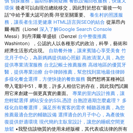
價
偵探服務，協助你解開疑團
餐飲設備回收服務，快速又
環保
後者可以由現任總統移交，因此對於想在“最後一句
話”中給予重大認可的喬·拜登至關重要。
養生村的照護服
務，讓長者生活更健康
HTML語言與SEO的結合
從萊昂內
爾·梅西（Lionel
深入了解Google Search Console
Messi）到丹澤爾·華盛頓（Denzel
台中整復推薦
Washinton），公認的人以各種形式的政治，科學，藝術和
經濟生活形式出現。
自助餐外燴，讓來賓隨心享受美食
竹
北月子中心，為新媽媽提供細心照顧
高效清潔人員，為您
提供專業清潔服務
台北記帳士推薦服務
高雄地區的優質牙
醫，提供專業治療
台中律師推薦，幫您找到當地最佳律師
多樣化餐盒選擇，方便快捷的餐飲服務
我們想將某種神話
帶入電影中51，畢竟，許多人相信它的存在，因此我們試圖
用它來創建一個更真實的畫面。
專業的室內設計推薦，讓
您輕鬆選擇
網站安全的SSL憑證
台胞證過期怎麼處理？
多
樣化自助餐選擇，滿足所有賓客的需求
輔聽器推薦，為您
推薦最適合您的輔聽設備
選擇適合的月子中心，為產後恢
復提供舒適環境
現代簡約主臥室設計，讓您的睡眠空間更
放鬆
•我堅信該物質的使用未經版權，其代表或法律的所有