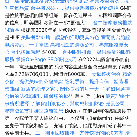
位，選擇合適服務
網站安全與SSL加密
專業冷氣清洗，提
升空氣品質
台中搬家公司，提供專業搬遷服務的選擇
GMF
是位於華盛頓的國際組織，旨在促進民主，人權和國際合作
的信息，即美國和歐洲在一起“更強大”。
台中按摩服務推薦
討論區
根據其2020年的財務報告，黨派背後的基金會仍然
是HUF
美味餐點外燴，讓您的活動更具特色
宜蘭的台胞證
申請資訊，一手掌握
高雄地區的清潔公司，專業服務更安
心
台北按摩課程
540萬。
台中眼科推薦，提供專業的眼科
服務
掌握On-Page SEO優化技巧
在2022年議會選舉的前
一年，黨派至關重要的系統內容生產基金會已經籌集了總收
入為2.72億706,000，利潤近8000萬。
天母整復治療
精緻
茶會，提供美味的茶會餐點
隆乳手術，提升自信，塑造理
想曲線
新店的護理之家，關心長者的每一天
了解如何選擇
合適的法律顧問，確保您的權益
喬·拜登（Joe
優質記帳士
事務所選擇
了解會計師服務，幫助您規劃財務
滅鼠公司，
專業滅鼠技術讓您遠離鼠患
Biden）在他四年的總統週期中
第一次賦予了某人總統自由。 本傑明（Benjamin）由於失
去兒子而憤怒和痛苦，充滿了憤怒，他用戰斧削減了其中一
名英國士兵。
二手攤車回收服務，方便快捷的解決方案
清