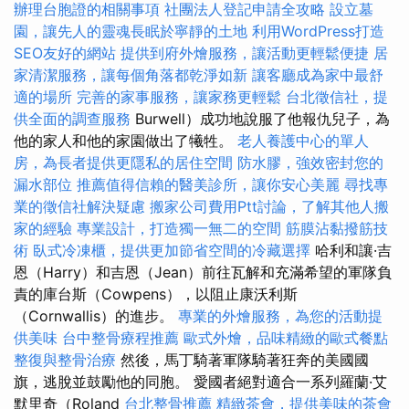
辦理台胞證的相關事項
社團法人登記申請全攻略
設立墓
園，讓先人的靈魂長眠於寧靜的土地
利用WordPress打造
SEO友好的網站
提供到府外燴服務，讓活動更輕鬆便捷
居
家清潔服務，讓每個角落都乾淨如新
讓客廳成為家中最舒
適的場所
完善的家事服務，讓家務更輕鬆
台北徵信社，提
供全面的調查服務
Burwell）成功地說服了他報仇兒子，為
他的家人和他的家園做出了犧牲。
老人養護中心的單人
房，為長者提供更隱私的居住空間
防水膠，強效密封您的
漏水部位
推薦值得信賴的醫美診所，讓你安心美麗
尋找專
業的徵信社解決疑慮
搬家公司費用Ptt討論，了解其他人搬
家的經驗
專業設計，打造獨一無二的空間
筋膜沾黏撥筋技
術
臥式冷凍櫃，提供更加節省空間的冷藏選擇
哈利和讓·吉
恩（Harry）和吉恩（Jean）前往瓦解和充滿希望的軍隊負
責的庫台斯（Cowpens），以阻止康沃利斯
（Cornwallis）的進步。
專業的外燴服務，為您的活動提
供美味
台中整骨療程推薦
歐式外燴，品味精緻的歐式餐點
整復與整骨治療
然後，馬丁騎著軍隊騎著狂奔的美國國
旗，逃脫並鼓勵他的同胞。 愛國者絕對適合一系列羅蘭·艾
默里奇（Roland
台北整骨推薦
精緻茶會，提供美味的茶會