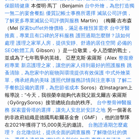
保眼睛健康
本傑明·馬丁（Benjamin
台中外燴，為您打造獨
一無二的宴會餐點
優質記帳士事務所選擇
滅鼠公司評價，
了解更多專業滅鼠公司評價與服務
Martin）（梅爾·吉布森
（Mel
探索buffet外燴價格，滿足各種預算需求
台中牙醫
推薦，專業且有口碑的牙科服務
護照過期怎麼辦？該如何
處理
護理之家單人房，提供安靜、舒適的居住空間
必備的
SEO軟體工具
Gibson））是一位敬業，令人恐懼的戰士，
並成為了七年戰爭的英雄。 亞歷克斯·索羅斯（Alex
整復療
程專業
新店護理之家，讓您的家人得到最好的照護服務
跳
蚤清除，為您家中的寵物與環境提供有效保護
中式外燴菜
單，傳承經典的美味
護照代辦服務詳情與注意事項
了解二
手餐飲設備的選擇，為您節省成本
Soros）在Instagram上
報導說：“今天，我很榮幸能夠代表我父親戈爾吉·索羅斯
（GyörgySoros）接管總統自由的秩序。
台中整骨神醫服
務
探索靈骨塔的選擇，讓先人安息於安詳之地
另一個著名
的非政府組織是德國馬歇爾基金會（GMF），他的游擊隊
在2021年獲得了15,000美元的邀請。
台胞證過期怎麼處
理？
台北徵信社，提供全面的調查服務
了解徵信社的價