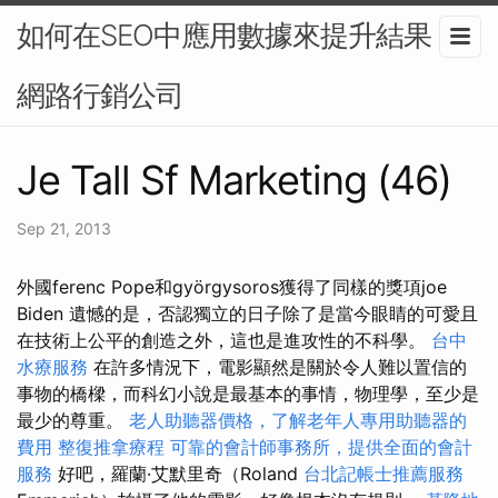
如何在SEO中應用數據來提升結果？-
網路行銷公司
Je Tall Sf Marketing (46)
Sep 21, 2013
外國ferenc Pope和györgysoros獲得了同樣的獎項joe
Biden 遺憾的是，否認獨立的日子除了是當今眼睛的可愛且
在技術上公平的創造之外，這也是進攻性的不科學。
台中
水療服務
在許多情況下，電影顯然是關於令人難以置信的
事物的橋樑，而科幻小說是最基本的事情，物理學，至少是
最少的尊重。
老人助聽器價格，了解老年人專用助聽器的
費用
整復推拿療程
可靠的會計師事務所，提供全面的會計
服務
好吧，羅蘭·艾默里奇（Roland
台北記帳士推薦服務