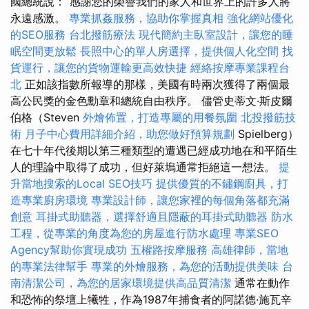
國總統說：“感謝您的榮譽我們的家人和世界上的許多人將
永遠感激。
專業抓姦服務，協助你掌握真相
強化網站優化
的SEO服務
台北撥筋療法
現代簡約主臥室設計，讓您的睡
眠空間更放鬆
長照中心的單人房選擇，提供個人化空間
找
貨運行，讓您的貨物運輸更高效快捷
經絡按摩專業課程台
北
正如該指數所報導的那樣，美國有時兩次獲得了兩個最
高公民獎的金色勳章和總統自由秩序。 儘管史蒂文·斯皮爾
伯格（Steven
外燴佈置，打造專屬的用餐氛圍
北投撥筋技
術
月子中心費用詳細介紹，助您做好預算規劃
Spielberg）
在七十年代後期以第三種類型的遭遇已經成功地在和平陌生
人的理論中取得了成功，但好萊塢通常拒絕這一想法。
提
升當地搜索的Local SEO技巧
提供優質的不鏽鋼廚具，打
造專業廚房環境
專業設計師，讓您家裡的每個角落都充滿
創意
耳掛式助聽器，選擇舒適且隱蔽的耳掛式助聽器
防水
工程，從專業的角度為您的房屋進行防水處理
專業SEO
Agency幫助你實現成功
五權路按摩服務
高雄律師，當地
的專業法律幫手
專業的外燴服務，為您的活動提供美味
台
南清潔公司，為您的居家環境提供高品質清潔
通常在動作
和恐怖的祭壇上犧牲，作為1987年捕食者的阿諾德·施瓦辛