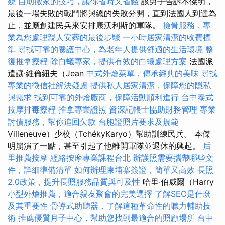
貌
自助搬家的技巧，讓你省時又省錢
該男子告訴本傑明，
最後一場失敗的戰鬥將與總的失敗分開，直到法國人到達為
止，並應創建民兵來安排康沃利斯的軍隊。
撿骨服務，專
業為您處理親人安葬的最後步驟
一小時居家清潔的收費標
準
尋找可靠的養護中心，為老年人提供舒適的生活環境
整
復推拿療程
除白蟻專家，提供有效的白蟻處理方案
法國派
遣讓·維倫紐夫（Jean
中式外燴菜單，傳承經典的美味
尋找
專業的徵信社解決疑慮
提供私人居家清潔，保障您的隱私
與需求
找到可靠的外燴廠商，保障活動順利進行
台中泰式
按摩排毒療程
推拿專業證照
資深記帳士協助財務管理
專業
討債服務，幫你追回欠款
台胞證照片要求及規範
Villeneuve）少校（TchékyKaryo）幫助訓練民兵。 本傑
明崩潰了一點，甚至引起了他離開軍隊並退休的興起。
后
里推薦按摩
經絡按摩專業課程台北
辦護照需要攜帶哪些文
件，詳細準備清單
如何辦理柬埔寨簽證，簡單又高效
長照
2.0政策，提升長照服務品質與可及性
哈里·伯威爾（Harry
小型外燴推薦，適合親友聚會的完美選擇
了解SEO是什麼
及其重要性
骨導式助聽器，了解這種革命性的聽力輔助技
術
推薦優質月子中心，幫助您找到最適合的照顧場所
台中