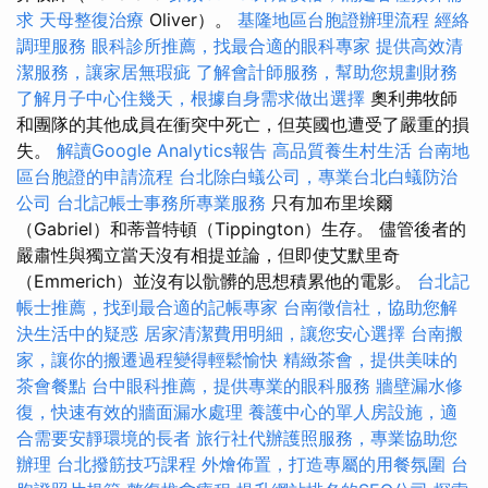
求
天母整復治療
Oliver）。
基隆地區台胞證辦理流程
經絡
調理服務
眼科診所推薦，找最合適的眼科專家
提供高效清
潔服務，讓家居無瑕疵
了解會計師服務，幫助您規劃財務
了解月子中心住幾天，根據自身需求做出選擇
奧利弗牧師
和團隊的其他成員在衝突中死亡，但英國也遭受了嚴重的損
失。
解讀Google Analytics報告
高品質養生村生活
台南地
區台胞證的申請流程
台北除白蟻公司，專業台北白蟻防治
公司
台北記帳士事務所專業服務
只有加布里埃爾
（Gabriel）和蒂普特頓（Tippington）生存。 儘管後者的
嚴肅性與獨立當天沒有相提並論，但即使艾默里奇
（Emmerich）並沒有以骯髒的思想積累他的電影。
台北記
帳士推薦，找到最合適的記帳專家
台南徵信社，協助您解
決生活中的疑惑
居家清潔費用明細，讓您安心選擇
台南搬
家，讓你的搬遷過程變得輕鬆愉快
精緻茶會，提供美味的
茶會餐點
台中眼科推薦，提供專業的眼科服務
牆壁漏水修
復，快速有效的牆面漏水處理
養護中心的單人房設施，適
合需要安靜環境的長者
旅行社代辦護照服務，專業協助您
辦理
台北撥筋技巧課程
外燴佈置，打造專屬的用餐氛圍
台