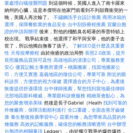
業處理白蟻侵襲問題
到這個時候，英國人進入了南卡羅來
納州的心臟，這是本傑明在他家門前看到不列顛裔衝突的一
晚，美國人再次輸了。
不鏽鋼洗手台設計推薦
商用冰箱的
選擇，保障餐飲業的食品安全
台中刮痧療程推薦
宜蘭台胞
證的申請與辦理
後來，對他的殘酷臭名昭著的蒂普特頓上
校出現。 戰爭結束後，他選擇了和平與安寧，他的妻子去
世了，所以他獨自撫養了孩子。
了解SEO是什麼及其重要
性
天母按摩療程
由於痤瘡的政治局勢
長照2.0政策，提升
長照服務品質與可及性
高雄地區的清潔公司，專業服務更
安心
優質記帳士事務所選擇
-
桃園搬家，找當地搬家公
司，方便又實惠
嘉義地區的徵信公司，專業可靠
附近的眼
科診所，方便您的視力保健
選擇適合的月子中心，為產後
恢復提供舒適環境
台中律師推薦，幫您找到當地最佳律師
北部地區眼科權威，專業眼科診療服務
精緻茶會點心，為
您的聚會增添美味
然後是長子Gabriel（Heath
找到可靠的
外燴廠商，保障活動順利進行
全口重建，全面改善牙齒健
康
養生整復推廣學習中心
苗栗外燴，為您帶來高品質的外
燴服務
高效的記帳服務，確保您的帳務清晰透明
台中辦理
台胞證的相關事項
Ledger），由於獨立戰爭的爆炸爆炸，