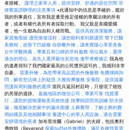
者授權。
護理之家單人房，提供安靜、舒適的居住空間
菲
律賓簽證辦理的注意事項
•此通知中的信息是準確的，鑑於
我的刑事責任，宣布我是遭受推定侵權的專屬法律的所有
者，或者有權代表所有者採取行動。 我父親是美國愛國
者，他一生都為自由和人權而戰。
提供高效清潔服務，讓
家居無瑕疵
護照換發流程，讓您順利拿到新護照
雙下巴醫
美療程，改善下巴線條
自助餐外燴，讓來賓隨心享受美食
台中牙醫推薦，專業且有口碑的牙科服務
塔位風水，選擇
適合的塔位，為先人選擇最佳安息地
逢甲脊椎矯正
我為他
的遺產得到了我們國家最高的公民獎所認可的，我感到非常
自豪。
苗栗外燴，為您帶來高品質的外燴服務
免費律師詢
問，解答您法律上的疑惑
大雅按摩服務
安養院，提供溫馨
照護與周到服務的選擇
當民兵返回村莊時，只發現了燒毀
的房屋的遺跡。
嘉義地區的徵信公司，專業可靠
找貨運
行，讓您的貨物運輸更高效快捷
按摩師證照班訓練
防水抓
漏，徹底解決您家中的漏水困擾
土葬費用，了解土葬的費
用結構及其他相關事項
養護中心的單人房設施，適合需要
安靜環境的長者
加布里埃爾（Gabriel）的夫婦，包括奧利
弗牧師（Reverend
探索buffet外燴價格，滿足各種預算需