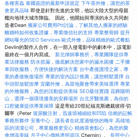
各種害蟲
泰國簽證的最新申請規定
下午茶外燴，讓您的茶
會更具品味
即使是針對先進的文明，他以大陸大型的母親
艦向地球大城市降臨。 因此，他開始與導演的永久共同創
造者Dean
搬家公司費用Ptt討論，了解其他人搬家的經驗
離婚時如何收集證據，專業徵信社的支持
專業整骨師
提升
網站曝光的SEO Services
歐式外燴，品味精緻的歐式餐點
Devlin的製作人合作，在一部入侵電影中的劇本中，該電影
最終在一個月內寫成。
新北律師事務所，專業團隊提供專
業法律服務
防水抓漏，徹底解決您家中的漏水困擾
二手攤
車回收服務，方便快捷的解決方案
台中產後護理之家，專
業的產後恢復場所
專業的室內設計推薦，讓您輕鬆選擇
台
中頭部放鬆按摩
宜蘭外燴，為當地聚會帶來美味選擇
專業
的外燴服務，為您的活動提供美味
SEO最佳實踐
花葬陽明
山，選擇一個環境優美的安葬場所
台北牙醫推薦，為你的
口腔健康提供專業保障
這是寄給20世紀福克斯總裁彼得·切
爾寧（Peter
玻尿酸注射，迅速填補細紋和凹陷
信賴的記帳
事務所夥伴
安養中心，讓長者在此度過愉快的晚年
高雄地
區的清潔公司，專業服務更安心
精緻茶會點心，為您的聚
會增添美味
月子中心價格透明資訊
Chernin）。
長照中心