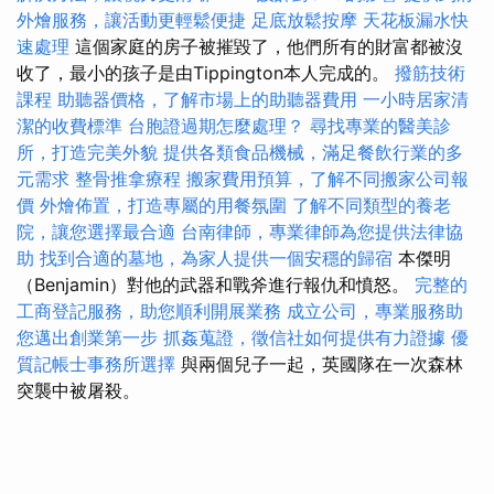
外燴服務，讓活動更輕鬆便捷
足底放鬆按摩
天花板漏水快
速處理
這個家庭的房子被摧毀了，他們所有的財富都被沒
收了，最小的孩子是由Tippington本人完成的。
撥筋技術
課程
助聽器價格，了解市場上的助聽器費用
一小時居家清
潔的收費標準
台胞證過期怎麼處理？
尋找專業的醫美診
所，打造完美外貌
提供各類食品機械，滿足餐飲行業的多
元需求
整骨推拿療程
搬家費用預算，了解不同搬家公司報
價
外燴佈置，打造專屬的用餐氛圍
了解不同類型的養老
院，讓您選擇最合適
台南律師，專業律師為您提供法律協
助
找到合適的墓地，為家人提供一個安穩的歸宿
本傑明
（Benjamin）對他的武器和戰斧進行報仇和憤怒。
完整的
工商登記服務，助您順利開展業務
成立公司，專業服務助
您邁出創業第一步
抓姦蒐證，徵信社如何提供有力證據
優
質記帳士事務所選擇
與兩個兒子一起，英國隊在一次森林
突襲中被屠殺。