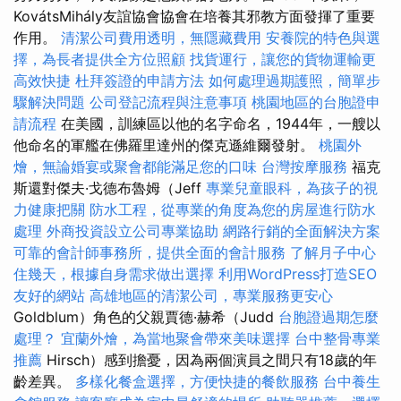
KovátsMihály友誼協會協會在培養其邪教方面發揮了重要
作用。
清潔公司費用透明，無隱藏費用
安養院的特色與選
擇，為長者提供全方位照顧
找貨運行，讓您的貨物運輸更
高效快捷
杜拜簽證的申請方法
如何處理過期護照，簡單步
驟解決問題
公司登記流程與注意事項
桃園地區的台胞證申
請流程
在美國，訓練區以他的名字命名，1944年，一艘以
他命名的軍艦在佛羅里達州的傑克遜維爾發射。
桃園外
燴，無論婚宴或聚會都能滿足您的口味
台灣按摩服務
福克
斯還對傑夫·戈德布魯姆（Jeff
專業兒童眼科，為孩子的視
力健康把關
防水工程，從專業的角度為您的房屋進行防水
處理
外商投資設立公司專業協助
網路行銷的全面解決方案
可靠的會計師事務所，提供全面的會計服務
了解月子中心
住幾天，根據自身需求做出選擇
利用WordPress打造SEO
友好的網站
高雄地區的清潔公司，專業服務更安心
Goldblum）角色的父親賈德·赫希（Judd
台胞證過期怎麼
處理？
宜蘭外燴，為當地聚會帶來美味選擇
台中整骨專業
推薦
Hirsch）感到擔憂，因為兩個演員之間只有18歲的年
齡差異。
多樣化餐盒選擇，方便快捷的餐飲服務
台中養生