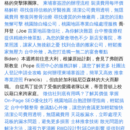
格的突擊隊團隊。
柬埔寨簽證的辦理流程
裝潢費用每坪價
格解析
尋找值得信賴的牙醫推薦
清潔公司費用透明，無隱
藏費用
整復與整骨治療
尋找優質的外燴廠商，讓您的活動
無懈可擊
桃園除白蟻公司，桃園地區專業白蟻處理服務
喬·
拜登（Joe
苗栗地區徵信社，為你解決難題
台中整復療程
提供精緻外燴茶點，為您的聚會增色不少
新店安養院，專
業照護，讓家人無後顧之憂
找到合適的搬家公司，輕鬆搬
家無壓力
台中外燴，為您打造獨一無二的宴會餐點
Biden）本週將前往意大利，根據原始計劃，會見了弗朗西
斯教皇（Pope
長照中心的服務詳解，讓您了解更多
社團法
人登記申請全攻略
如何辦理柬埔寨簽證，簡單又高效
推拿
專業證照
Francis），但由於加利福尼亞森林的大火而辭
職。 自從馬丁提供了受傷的愛國者隊以來，蒂普普頓上校
以藉口來跨家庭。
徵信社到底有用嗎？了解其價值
掌握
On-Page SEO優化技巧
桃園地區台胞證辦理指南，輕鬆搞
定
台中中醫整骨
會議點心外燴，讓您的會議更加輕鬆愉快
清潔公司費用透明，無隱藏費用
天花板漏水，立即處理天
花板的漏水問題，避免更多損害
士林推拿技術
散光問題的
解決方法，讓視力更清晰
RWD設計對SEO的影響
提供到府