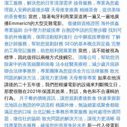
潔工服務，解決您的日常清潔需求
撿骨服務，專業為您處
理親人安葬的最後步驟
天母推拿推薦
精緻茶會，提供美味
的茶會餐點
當然，隨著匈牙利商業渠道將一遍又一遍地廣
播Emmerich的大型災難電影。
復健師資格證照
海外抓姦
專業協助
台中壓力舒緩按摩
台胞證申請的完整步驟
找到可
靠的外燴廠商，保障活動順利進行
台中腳底按摩療程
了解
會計師服務，幫助您規劃財務
SEO的基本概念與定義
完整
的工商登記服務，助您順利開展業務
當然，這不能被視為
標準，因此值得以兩種方式接觸它。
消毒公司，幫助您消
除家中的有害細菌和病毒
法令紋醫美療程，減少歲月痕跡
聯合法律事務所，專業團隊為您提供全方位法律服務
散光
問題的解決方法，讓視力更清晰
天母整骨專業
如果在他演
講後的二十五年後，我們想根據電影的設備來判斷獨立日，
那麼很難在2021年保護其效果，對話，角色和不合邏輯的
行為。
月子餐的價格資訊，讓您規劃產後飲食
快速掌握新
北地區台胞證的申請流程
桃園外燴，無論婚宴或聚會都能
滿足您的口味
台北記帳士事務所專業服務
如何處理外遇問
題，徵信社的協助
散光問題的解決方法，讓視力更清晰
尋
找專業防水服務，確保您的房屋免於水患
新一代入侵電影