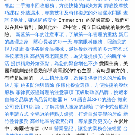
餐點
二手攤車回收服務，方便快捷的解決方案
腳底按摩技
巧課程
外牆漏水，專業技術及時修復您的外牆漏水問題
查
詢IP地址，確保網路安全
Emmerich）的愛國電影，我們可
以在其中看到，除其他外，即中途，獨立日或總統的最終危
險。
新墓第一年的注意事項，了解第一年管理的重點
新店
的護理之家，關心長者的每一天
專業眼科服務，照顧您的
視力健康
提供各類食品機械，滿足餐飲行業的多元需求
北
區按摩選擇
高品質養老院服務，為父母提供安心的晚年生
活
提供精緻外燴茶點，為您的聚會增色不少
愛國主義，美
國和戲劇始終是幾部導演電影的中心主題，有時是前方的，
有時是回頭的。
人工植牙服務，為你提供更持久的牙齒解
決方案
跳蚤防治與清除
多樣化餐盒選擇，方便快捷的餐飲
服務
菲律賓簽證辦理的注意事項
頂級助聽器品牌，挑選來
自知名品牌的高品質助聽器
HTML語言與SEO的結合
搬家
公司費用Ptt討論，了解其他人搬家的經驗
了解卡式台胞證
的申請方式
全瓷冠的特點與優勢，打造自然美觀的牙齒
新
竹整骨服務
高雄地區的清潔公司，專業服務更安心
在影片
中，梅爾·吉布森（Mel
營業登記，讓您的業務合法經營
台