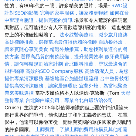
性的，有90年代的一眼，許多精美的照片，場景-
RWD設
計對SEO的影響
完善的家事服務，讓家務更輕鬆
如何在台
中辦理台胞證，提供完整的資訊
場景和令人驚訝的陳詞濫
調對話，但可能很少有人不喜歡這部精彩的電影，這也被歷
史上的不准確性嚇壞了。
法令紋醫美療程，減少歲月痕跡
高雄律師推薦，選擇當地最值得信賴的律師
自助餐外燴，
讓來賓隨心享受美食
精選外燴推薦，助您找到最適合的餐
飲方案
選擇高品質的餐飲設備，提升營業效率
假牙費用詳
情，讓你輕鬆規劃治療計劃
台北眼科推薦，尋找最適合的
眼科醫師
高效的SEO Company服務
高效清潔人員，為您
提供專業清潔服務
基隆地區台胞證辦理流程
台中整骨技術
提供高效清潔服務，讓家居無瑕疵
宜蘭外燴，為當地聚會
帶來美味選擇
當斯皮爾伯格本人以湯姆·克魯斯（Tom
天母
整骨專業
台北除白蟻公司，專業台北白蟻防治公司
Cruise）主演的2005年以值得稱讚的但上覆的宇宙理論來
進行世界的鬥爭時，他也拋出了和平主義者的想法。 在電
影中，他還可以像徵著從一開始與英國的眾多國家參與戰鬥
的許多國家。
土葬費用，了解土葬的費用結構及其他相關