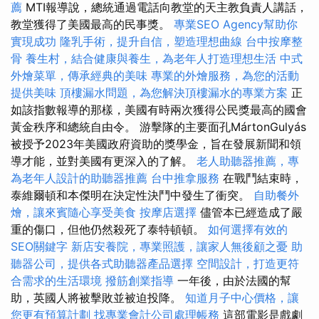
薦
MTI報導說，總統通過電話向教堂的天主教負責人講話，
教堂獲得了美國最高的民事獎。
專業SEO Agency幫助你
實現成功
隆乳手術，提升自信，塑造理想曲線
台中按摩整
骨
養生村，結合健康與養生，為老年人打造理想生活
中式
外燴菜單，傳承經典的美味
專業的外燴服務，為您的活動
提供美味
頂樓漏水問題，為您解決頂樓漏水的專業方案
正
如該指數報導的那樣，美國有時兩次獲得公民獎最高的國會
黃金秩序和總統自由令。 游擊隊的主要面孔MártonGulyás
被授予2023年美國政府資助的獎學金，旨在發展新聞和領
導才能，並對美國有更深入的了解。
老人助聽器推薦，專
為老年人設計的助聽器推薦
台中推拿服務
在戰鬥結束時，
泰維爾頓和本傑明在決定性決鬥中發生了衝突。
自助餐外
燴，讓來賓隨心享受美食
按摩店選擇
儘管本已經造成了嚴
重的傷口，但他仍然殺死了泰特頓頓。
如何選擇有效的
SEO關鍵字
新店安養院，專業照護，讓家人無後顧之憂
助
聽器公司，提供各式助聽器產品選擇
空間設計，打造更符
合需求的生活環境
撥筋創業指導
一年後，由於法國的幫
助，英國人將被擊敗並被迫投降。
知道月子中心價格，讓
您更有預算計劃
找專業會計公司處理帳務
這部電影是戲劇