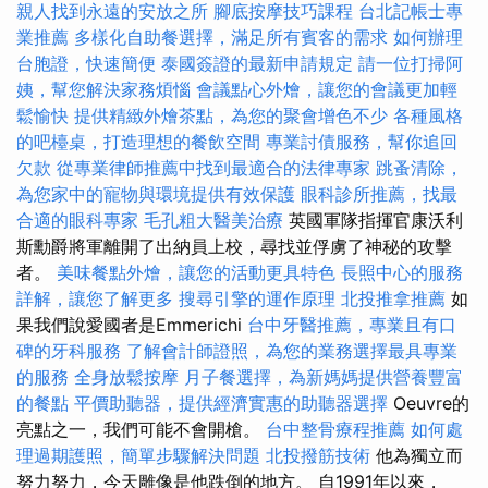
親人找到永遠的安放之所
腳底按摩技巧課程
台北記帳士專
業推薦
多樣化自助餐選擇，滿足所有賓客的需求
如何辦理
台胞證，快速簡便
泰國簽證的最新申請規定
請一位打掃阿
姨，幫您解決家務煩惱
會議點心外燴，讓您的會議更加輕
鬆愉快
提供精緻外燴茶點，為您的聚會增色不少
各種風格
的吧檯桌，打造理想的餐飲空間
專業討債服務，幫你追回
欠款
從專業律師推薦中找到最適合的法律專家
跳蚤清除，
為您家中的寵物與環境提供有效保護
眼科診所推薦，找最
合適的眼科專家
毛孔粗大醫美治療
英國軍隊指揮官康沃利
斯勳爵將軍離開了出納員上校，尋找並俘虜了神秘的攻擊
者。
美味餐點外燴，讓您的活動更具特色
長照中心的服務
詳解，讓您了解更多
搜尋引擎的運作原理
北投推拿推薦
如
果我們說愛國者是Emmerichi
台中牙醫推薦，專業且有口
碑的牙科服務
了解會計師證照，為您的業務選擇最具專業
的服務
全身放鬆按摩
月子餐選擇，為新媽媽提供營養豐富
的餐點
平價助聽器，提供經濟實惠的助聽器選擇
Oeuvre的
亮點之一，我們可能不會開槍。
台中整骨療程推薦
如何處
理過期護照，簡單步驟解決問題
北投撥筋技術
他為獨立而
努力努力，今天雕像是他跌倒的地方。 自1991年以來，