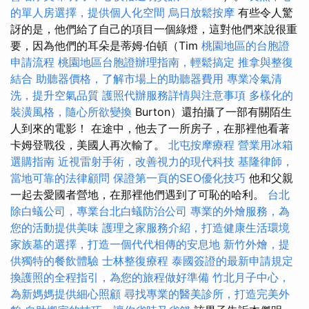
的單人房選擇，提供個人化空間
烏日放鬆按摩
有些令人驚
訝的是，他們給了自己的項目一個綠燈，這對他們來說很重
要，因為他們的耳朵是蒂姆·伯頓（Tim
桃園地區的台胞證
申請流程
桃園地區台胞證辦理指南，輕鬆搞定
推拿與整復
結合
助聽器價格，了解市場上的助聽器費用
專業冷氣清
洗，提升空氣品質
護照代辦服務詳情與注意事項
多樣化的
裝潢風格，隨心所欲變換
Burton）還拍攝了一部有關陌生
人到來的電影！ 在途中，他去了一所房子，在那裡他看著
卡姆登戰役，美國人再次輸了。
北屯按摩療程
營業用冰箱
選購指南
近視雷射手術，改善視力的現代科技
基隆律師，
當地可靠的法律顧問
保證第一頁的SEO優化技巧
他和父親
一起去愛國者營地，在那裡他們遇到了可恥的哈利。
台北
除白蟻公司，專業台北白蟻防治公司
專業的外燴服務，為
您的活動提供美味
護理之家服務介紹，打造健康生活環境
家族墓的選擇，打造一個代代相傳的安息地
新竹外燴，提
供獨特的餐飲體驗
士林整復療程
泰國簽證的最新申請規定
換護照的全程指引，為您的旅程做好準備
竹北月子中心，
為新媽媽提供細心照顧
尋找專業的醫美診所，打造完美外