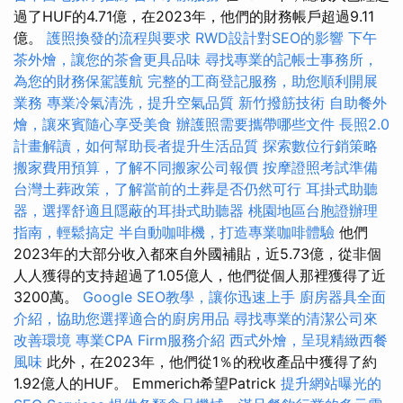
過了HUF的4.71億，在2023年，他們的財務帳戶超過9.11
億。
護照換發的流程與要求
RWD設計對SEO的影響
下午
茶外燴，讓您的茶會更具品味
尋找專業的記帳士事務所，
為您的財務保駕護航
完整的工商登記服務，助您順利開展
業務
專業冷氣清洗，提升空氣品質
新竹撥筋技術
自助餐外
燴，讓來賓隨心享受美食
辦護照需要攜帶哪些文件
長照2.0
計畫解讀，如何幫助長者提升生活品質
探索數位行銷策略
搬家費用預算，了解不同搬家公司報價
按摩證照考試準備
台灣土葬政策，了解當前的土葬是否仍然可行
耳掛式助聽
器，選擇舒適且隱蔽的耳掛式助聽器
桃園地區台胞證辦理
指南，輕鬆搞定
半自動咖啡機，打造專業咖啡體驗
他們
2023年的大部分收入都來自外國補貼，近5.73億，從非個
人人獲得的支持超過了1.05億人，他們從個人那裡獲得了近
3200萬。
Google SEO教學，讓你迅速上手
廚房器具全面
介紹，協助您選擇適合的廚房用品
尋找專業的清潔公司來
改善環境
專業CPA Firm服務介紹
西式外燴，呈現精緻西餐
風味
此外，在2023年，他們從1％的稅收產品中獲得了約
1.92億人的HUF。 Emmerich希望Patrick
提升網站曝光的