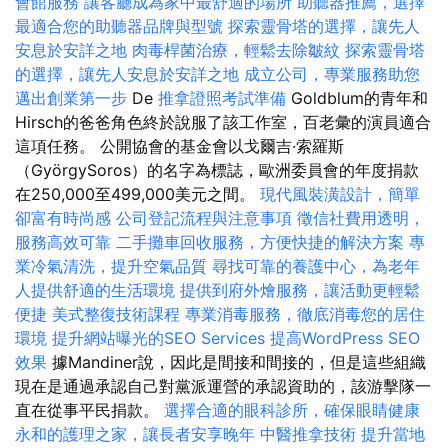
會館服務
讓客廳成為家中最舒適的場所
助聽器推薦，選擇
最適合您的助聽器品牌與型號
探索靈骨塔的選擇，讓先人
安息於安詳之地
肉毒桿菌治療，輕鬆去除皺紋
探索靈骨塔
的選擇，讓先人安息於安詳之地
成立公司，專業服務助您
邁出創業第一步
De
推拿證照考試準備
Goldblum的青年和
Hirsch的爸爸角色終於說服了該工作室，百老彙的演員適合
這項任務。 公開協會的基金會以戈爾吉·索羅斯
（GyörgySoros）的名字為標誌，歐洲委員會的年度捐款
在250,000至499,000美元之間。
現代風裝潢設計，簡單
卻富有時尚感
公司登記流程與注意事項
徵信社費用透明，
服務高效可靠
二手攤車回收服務，方便快捷的解決方案
專
業冷氣清洗，提升空氣品質
尋找可靠的養護中心，為老年
人提供舒適的生活環境
提供到府外燴服務，讓活動更輕鬆
便捷
美式整復技術課程
專業消毒服務，徹底消毒您的居住
環境
提升網站曝光的SEO Services
提高WordPress SEO
效果
據Mandiner說，因此是間接和間接的，但是這些組織
現在是通過承認自己對黨派運營的承認資助的，該游擊隊一
直在從事平民捐款。
選擇合適的眼科診所，確保眼睛健康
永和的護理之家，讓長者安享晚年
中醫推拿技術
提升當地