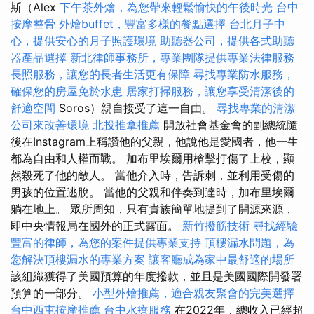
斯（Alex
下午茶外燴，為您帶來輕鬆愉快的午後時光
台中
按摩整骨
外燴buffet，豐富多樣的餐點選擇
台北月子中
心，提供安心的月子照護環境
助聽器公司，提供各式助聽
器產品選擇
新北律師事務所，專業團隊提供專業法律服務
長照服務，讓您的長者生活更有保障
尋找專業防水服務，
確保您的房屋免於水患
居家打掃服務，讓您享受清潔後的
舒適空間
Soros）親自接受了這一自由。
尋找專業的清潔
公司來改善環境
北投推拿推薦
開放社會基金會的副總統隨
後在Instagram上稱讚他的父親，他說他是愛國者，他一生
都為自由和人權而戰。 加布里埃爾用槍擊打傷了上校，顯
然殺死了他的敵人。 當他介入時，告訴刺，並利用受傷的
男孩的位置逃脫。 當他的父親和伴奏到達時，加布里埃爾
躺在地上。 眾所周知，只有貴族簡單地提到了開源來源，
即中央情報局在國外的正式露面。
新竹撥筋技術
尋找經驗
豐富的律師，為您的案件提供專業支持
頂樓漏水問題，為
您解決頂樓漏水的專業方案
讓客廳成為家中最舒適的場所
該組織獲得了美國預算的年度撥款，並且是美國國際開發署
預算的一部分。
小型外燴推薦，適合親友聚會的完美選擇
台中西屯按摩推薦
台中水療服務
在2022年，總收入已經超