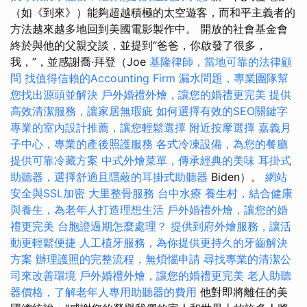
（如《到來》）能夠超越積極的太空遊客，而和平主義者的
方法越來越多地回到美國電影製作中。 開放的社會基金會
終於與他的父親交談，並提到“爸爸，你啟發了很多，
我，”，並感謝喬·拜登（Joe
基隆律師，當地可靠的法律顧
問
找值得信賴的Accounting Firm
漏水問題，專業團隊幫
您找出源頭並解決
戶外婚禮外燴，讓您的婚禮更完美
提供
高效清潔服務，讓家居無瑕疵
如何選擇有效的SEO關鍵字
專業的室內設計推薦，讓您輕鬆選擇
附近按摩選擇
嘉義月
子中心，專業的產後照護服務
各式冷凍設備，為您的餐廳
提供可靠冷藏方案
中式外燴菜單，傳承經典的美味
耳掛式
助聽器，選擇舒適且隱蔽的耳掛式助聽器
Biden）。
網站
安全與SSL加密
大里整骨服務
台中水療
養生村，結合健康
與養生，為老年人打造理想生活
戶外婚禮外燴，讓您的婚
禮更完美
台胞證過期怎麼處理？
提供到府外燴服務，讓活
動更輕鬆便捷
人工植牙服務，為你提供更持久的牙齒解決
方案
辦理護照的完整流程，無煩惱申請
尋找專業的清潔公
司來改善環境
戶外婚禮外燴，讓您的婚禮更完美
老人助聽
器價格，了解老年人專用助聽器的費用
他對即將離任的美