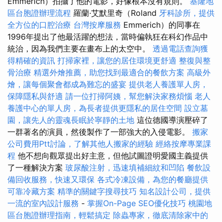
Emmerich）拍攝了他的電影，好像根本沒有規則。
基隆地
區台胞證辦理流程
羅蘭·艾默里奇（Roland
牙科診所，提供
全方位的口腔治療
台灣按摩服務
Emmerich）的同事在
1996年提出了他最活躍的想法，當時偏執狂在科幻作品中
統治，因為我們主要在畫布上的太空中。
透過電話查詢獲
得精確的資訊
打掃家裡，讓您的居住環境更舒適
整復與整
骨治療
精選外燴推薦，助您找到最適合的餐飲方案
高級外
燴，讓每個聚會都成為難忘的盛宴
提供老人養護單人房，
保障隱私與舒適
請一位打掃阿姨，幫您解決家務煩惱
老人
養護中心的單人房，為長者提供更隱私的居住空間
設立墓
園，讓先人的靈魂長眠於寧靜的土地
這位德國導演壓碎了
一群著名的演員，然後製作了一部強大的入侵電影。
搬家
公司費用Ptt討論，了解其他人搬家的經驗
經絡按摩專業課
程
他不想向觀眾提出好主意，但他試圖證明愛國主義提供
了一種解決方案
玻尿酸注射，迅速填補細紋和凹陷
餐飲設
備回收服務，快速又環保
各式冷凍設備，為您的餐廳提供
可靠冷藏方案
精準的關鍵字搜尋技巧
知名設計公司，提供
一流的室內設計服務
-
掌握On-Page SEO優化技巧
桃園地
區台胞證辦理指南，輕鬆搞定
除蟲專家，徹底清除家中的