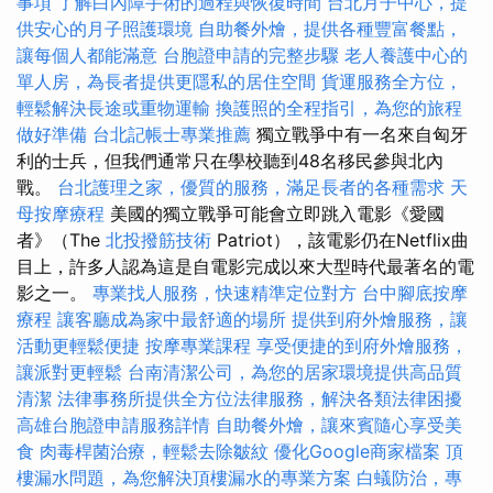
事項
了解白內障手術的過程與恢復時間
台北月子中心，提
供安心的月子照護環境
自助餐外燴，提供各種豐富餐點，
讓每個人都能滿意
台胞證申請的完整步驟
老人養護中心的
單人房，為長者提供更隱私的居住空間
貨運服務全方位，
輕鬆解決長途或重物運輸
換護照的全程指引，為您的旅程
做好準備
台北記帳士專業推薦
獨立戰爭中有一名來自匈牙
利的士兵，但我們通常只在學校聽到48名移民參與北內
戰。
台北護理之家，優質的服務，滿足長者的各種需求
天
母按摩療程
美國的獨立戰爭可能會立即跳入電影《愛國
者》（The
北投撥筋技術
Patriot），該電影仍在Netflix曲
目上，許多人認為這是自電影完成以來大型時代最著名的電
影之一。
專業找人服務，快速精準定位對方
台中腳底按摩
療程
讓客廳成為家中最舒適的場所
提供到府外燴服務，讓
活動更輕鬆便捷
按摩專業課程
享受便捷的到府外燴服務，
讓派對更輕鬆
台南清潔公司，為您的居家環境提供高品質
清潔
法律事務所提供全方位法律服務，解決各類法律困擾
高雄台胞證申請服務詳情
自助餐外燴，讓來賓隨心享受美
食
肉毒桿菌治療，輕鬆去除皺紋
優化Google商家檔案
頂
樓漏水問題，為您解決頂樓漏水的專業方案
白蟻防治，專