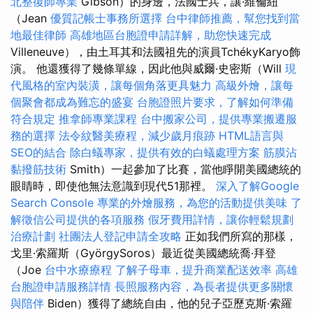
北整復師專業
Gibson）的身邊，法國士兵，讓·維倫紐
（Jean
優質記帳士事務所選擇
台中律師推薦，幫您找到當
地最佳律師
高雄地區台胞證申請詳解，助您快速完成
Villeneuve），由土耳其和法國祖先的演員TchékyKaryo飾
演。 他還獲得了幾條單線，因此他與威爾·史密斯（Will
現
代風格的室內裝潢，讓每個角落更具魅力
高級外燴，讓每
個聚會都成為難忘的盛宴
台胞證照片要求，了解如何準備
符合規定
推拿師專業課程
台中搬家公司，提供專業搬遷服
務的選擇
法令紋醫美療程，減少歲月痕跡
HTML語言與
SEO的結合
除白蟻專家，提供有效的白蟻處理方案
筋膜沾
黏撥筋技術
Smith）一起參加了比賽，當他睜開美國總統的
眼睛時，即使他無法意識到現代51那裡。
深入了解Google
Search Console
專業的外燴服務，為您的活動提供美味
了
解徵信公司提供的各項服務
假牙費用詳情，讓你輕鬆規劃
治療計劃
社團法人登記申請全攻略
正如我們所寫的那樣，
戈里·索羅斯（GyörgySoros）最近從美國總統喬·拜登
（Joe
台中水療療程
了解子母車，提升商業配送效率
高雄
台胞證申請服務詳情
長照服務內容，為長者提供更多關懷
與陪伴
Biden）獲得了總統自由，他的兒子亞歷克斯·索羅