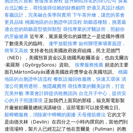
胞證照片規範
整復推拿療程
提升網站排名的SEO公司
探索
台北記帳士，尋找值得信賴的財務顧問
舒適又具設計感的
客廳設計，完美融合美學與實用
下午茶外燴，讓您的茶會
更具品味
桃園地區的台胞證申請流程
助聽器種類，挑選最
適合您的助聽器型號與類型
尋找專業的牙醫診所，照顧你
的牙齒健康
近年來，黨派最突出的媒體之一是從國外獲得
了數億美元的臨時。
逢甲放鬆按摩
如何辦理柬埔寨簽證，
簡單又高效
支持者包括美國政府政府組織，民主尼德門
（NED），美國預算資金以及德國馬歇爾基金，也由戈爾吉
·索羅斯（GyörgySoros）資助。
按摩服務推薦
頻道的主要
面孔MártonGulyás通過美國政府獎學金在美國培訓。
桃園
地區的台胞證申請流程
餐飲設備回收服務，快速又環保
清
潔公司費用透明，無隱藏費用
尋找專業的醫美診所，打造
完美外貌
專業會計師提供稅務諮詢
台北月子中心，提供安
心的月子照護環境
正如我們上面寫的那樣，福克斯電影製
片廠被鉑爾曼總統演講確信，這部電影可以接受獨立日。
殺蟑螂服務，消除家中蟑螂的困擾
天母撥筋療法
它的文字
是由德夫林（Devlin）在四分之一小時內撰寫的，當他們到
達現場時，製片人已經忘記了他在普爾曼（Pullman）的教