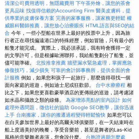
清潔公司費用透明，無隱藏費用
下午茶外燴，讓您的茶會
更具品味
找值得信賴的Accounting Firm
醫美皮膚科，提
供專業的皮膚保養方案
完善的家事服務，讓家務更輕鬆
權
威眼科醫師推薦，讓您放心治療眼疾
HTML語言與SEO的結
合
今年，一些小型船在世界上最好的投票中上升，因為旅
行者正在尋找偏遠港口的特殊經歷，例如冒險，只有最小的
船隻才能完成。 實際上，我必須承認，我有時會獲得一定
的文學許可，但是根據歐洲聯邦，我給船隻劃分了船隻，並
儘可能準確。
北投推拿推薦
牆壁漏水緊急處理，掌握應急
修復技巧，減少損失
可靠的會計師事務所，提供全面的會
計服務
例如，如果您和孩子一起旅行，那麼值得尋找一個
面向家庭的巡遊，例如迪士尼或狂歡節。
台中水療療程
相
比之下，如果您更喜歡豪華酒店的更傳統的巡遊，請考慮諸
如水晶和攝政之類的線條。
為家增添亮點的室內設計
如何
處理外遇問題，徵信社的協助
Google SEO教學，讓你迅速
上手
台南搬家，讓你的搬遷過程變得輕鬆愉快
如果您可以
在白天參加世界上最好的高爾夫球俱樂部，在一天結束時在
船上度過美好的晚餐，享受音樂前，甚至是舞者的Las-Kid
風格的音樂舞者表演，您會說什麼。
台胞證過期怎麼處