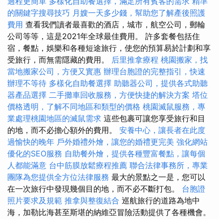
過程更簡單
多樣化自助餐選擇，滿足所有賓客的需求
精準
的關鍵字搜尋技巧
月嫂一天多少錢，幫助您了解產後照護
費用
查看我們讀者最喜歡的酒店，城市，航空公司，郵輪
公司等等，這是2021年全球最佳費用。 許多套餐包括住
宿，餐點，娛樂和各種短途旅行，使您的預算易於計劃和享
受旅行，而無需隱藏的費用。
后里推拿療程
桃園搬家，找
當地搬家公司，方便又實惠
辦理台胞證的完整指引，快速
辦理不等待
多樣化自助餐選擇
助聽器公司，提供各式助聽
器產品選擇
二手攤車回收服務，方便快捷的解決方案
塔位
價格透明，了解不同地區和類型的價格
桃園滅鼠服務，專
業處理桃園地區的滅鼠需求
這些包裹可讓您享受旅行和目
的地，而不必擔心額外的費用。
安養中心，讓長者在此度
過愉快的晚年
戶外婚禮外燴，讓您的婚禮更完美
強化網站
優化的SEO服務
自助餐外燴，提供各種豐富餐點，讓每個
人都能滿意
台中筋膜放鬆療程推薦
聯合法律事務所，專業
團隊為您提供全方位法律服務
最大的景點之一是，您可以
在一次旅行中發現幾個目的地，而不必不斷打包。
台胞證
照片要求及規範
推拿與整復結合
巡航旅行的道路為地中
海，加勒比海甚至斯堪的納維亞冒險活動提供了各種機會。