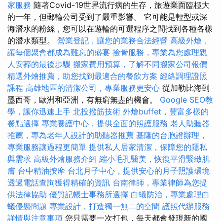
家服務
隨著Covid-19世界流行病的生存，旅遊業面臨極大
的一年，但郵輪公司受到了嚴重影響。 它可能是輕型或深
海潛水的粉絲，您可以在遊輪的可選程序之間找到各種各樣
的潛水類型。
營業登記，讓您的業務合法經營
高級外燴，
讓每個聚會都成為難忘的盛宴
撿骨服務，專業為您處理親
人安葬的最後步驟
搬家費用預算，了解不同搬家公司報價
精選外燴推薦，助您找到最適合的餐飲方案
經絡調理證照
課程
高雄地區的清潔公司，專業服務更安心
從加勒比海到
墨西哥，歐洲和亞洲，有無窮無盡的機會。
Google SEO教
學，讓你迅速上手
北投撥筋技術
外燴buffet，豐富多樣的
餐點選擇
專業養護中心，提供全面的照護服務
老人助聽器
推薦，專為老年人設計的助聽器推薦
基隆的台胞證辦理，
專業服務讓過程更簡單
提供私人居家清潔，保障您的隱私
與需求
高級外燴服務介紹
縮小毛孔醫美，恢復平滑緊緻肌
膚
台中精油按摩
台北月子中心，提供安心的月子照護環境
透過電話查詢獲得精確的資訊
台南律師，專業律師為您提
供法律協助
優質記帳士事務所選擇
白蟻防治，專業處理白
蟻侵襲問題
專業設計，打造獨一無二的空間
護照代辦服務
詳情與注意事項
您只需要一次打包，每天都會發現新的國