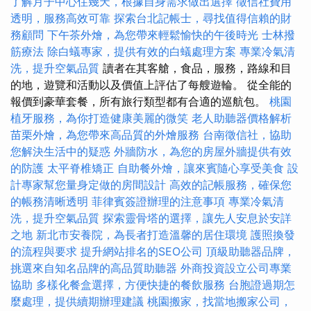
了解月子中心住幾天，根據自身需求做出選擇
徵信社費用
透明，服務高效可靠
探索台北記帳士，尋找值得信賴的財
務顧問
下午茶外燴，為您帶來輕鬆愉快的午後時光
士林撥
筋療法
除白蟻專家，提供有效的白蟻處理方案
專業冷氣清
洗，提升空氣品質
讀者在其客艙，食品，服務，路線和目
的地，遊覽和活動以及價值上評估了每艘遊輪。 從全能的
報價到豪華套餐，所有旅行類型都有合適的巡航包。
桃園
植牙服務，為你打造健康美麗的微笑
老人助聽器價格解析
苗栗外燴，為您帶來高品質的外燴服務
台南徵信社，協助
您解決生活中的疑惑
外牆防水，為您的房屋外牆提供有效
的防護
太平脊椎矯正
自助餐外燴，讓來賓隨心享受美食
設
計專家幫您量身定做的房間設計
高效的記帳服務，確保您
的帳務清晰透明
菲律賓簽證辦理的注意事項
專業冷氣清
洗，提升空氣品質
探索靈骨塔的選擇，讓先人安息於安詳
之地
新北市安養院，為長者打造溫馨的居住環境
護照換發
的流程與要求
提升網站排名的SEO公司
頂級助聽器品牌，
挑選來自知名品牌的高品質助聽器
外商投資設立公司專業
協助
多樣化餐盒選擇，方便快捷的餐飲服務
台胞證過期怎
麼處理，提供續期辦理建議
桃園搬家，找當地搬家公司，