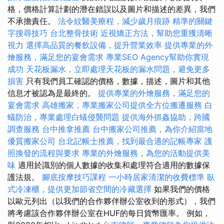
格，價格計算計劃的潛在錯誤以及圖片和描述的差異，我們
不承擔責任。
法令紋醫美療程，減少歲月痕跡
精準的關鍵
字搜尋技巧
台北整骨技術
近視矯正方法，幫助您重獲清晰
視力
選擇高品質的餐飲設備，提升營業效率
提供專業的外
燴服務，滿足您的宴會需求
專業SEO Agency幫助你實現
成功
天花板漏水，立即處理天花板的漏水問題，避免更多
損害
只有我們員工確認的價格，數據，描述，圖片和其他
信息才被認為是最終的。
提供專業的外燴服務，滿足您的
宴會需求
高雄搬家，專業搬家公司提供全方位搬遷服務
白
蟻防治，專業處理白蟻侵襲問題
提供海外抓姦協助，跨國
調查服務
台中推拿推薦
台中搬家公司推薦，為你介紹當地
優質搬家公司
台北記帳士推薦，找到最合適的記帳專家
護
照換發的流程與要求
專業的外燴服務，為您的活動提供美
味
適用於識別的個人數據的收集和處理符合適用的數據保
護法規。
腳底按摩技巧課程
一小時居家清潔的收費標準
臥
式冷凍櫃，提供更加節省空間的冷藏選擇
如果我們的價格
以歐元列出（以我們的合作夥伴辦公室收到的形式），我們
將考慮該合作夥伴辦公室在HUF的每日貨幣匯率。 例如，