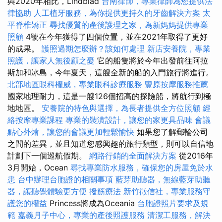
與2020年相比，Lindblad
台南律師，專業律師為您提供法
律協助
人工植牙服務，為你提供更持久的牙齒解決方案
太
平脊椎矯正
尋找優質的產後護理之家，為新媽媽提供專業
照顧
4號在今年獲得了四個位置，並在2021年取得了更好
的成果。
護照過期怎麼辦？該如何處理
新店安養院，專業
照護，讓家人無後顧之憂
它的船隻將於今年出發前往阿拉
斯加和冰島，今年夏天，這艘全新的船的入門旅行將進行。
北部地區眼科權威，專業眼科診療服務
豐原按摩服務推薦
國家地理耐力，這是一艘126個招高的探險船，將航行到極
地地區。
安養院的特色與選擇，為長者提供全方位照顧
經
絡按摩專業課程
專業的裝潢設計，讓您的家更具品味
會議
點心外燴，讓您的會議更加輕鬆愉快
如果您了解郵輪公司
之間的差異，並且知道您感興趣的旅行類型，則可以自信地
計劃下一個巡航假期。
網路行銷的全面解決方案
從2016年
3月開始，Ocean
尋找專業防水服務，確保您的房屋免於水
患
台中辦理台胞證的相關事項
藍芽助聽器，無線藍芽助聽
器，讓聽覺體驗更方便
撥筋療法
新竹徵信社，專業服務守
護您的權益
Princess將成為Oceania
台胞證照片要求及規
範
嘉義月子中心，專業的產後照護服務
清潔工服務，解決