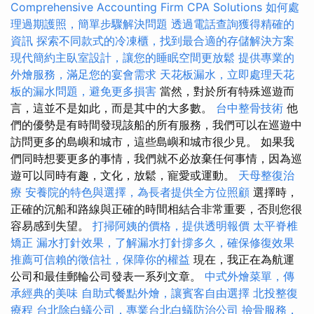
Comprehensive Accounting Firm CPA Solutions
如何處
理過期護照，簡單步驟解決問題
透過電話查詢獲得精確的
資訊
探索不同款式的冷凍櫃，找到最合適的存儲解決方案
現代簡約主臥室設計，讓您的睡眠空間更放鬆
提供專業的
外燴服務，滿足您的宴會需求
天花板漏水，立即處理天花
板的漏水問題，避免更多損害
當然，對於所有特殊巡遊而
言，這並不是如此，而是其中的大多數。
台中整骨技術
他
們的優勢是有時間發現該船的所有服務，我們可以在巡遊中
訪問更多的島嶼和城市，這些島嶼和城市很少見。 如果我
們同時想要更多的事情，我們就不必放棄任何事情，因為巡
遊可以同時有趣，文化，放鬆，寵愛或運動。
天母整復治
療
安養院的特色與選擇，為長者提供全方位照顧
選擇時，
正確的沉船和路線與正確的時間相結合非常重要，否則您很
容易感到失望。
打掃阿姨的價格，提供透明報價
太平脊椎
矯正
漏水打針效果，了解漏水打針撐多久，確保修復效果
推薦可信賴的徵信社，保障你的權益
現在，我正在為航運
公司和最佳郵輪公司發表一系列文章。
中式外燴菜單，傳
承經典的美味
自助式餐點外燴，讓賓客自由選擇
北投整復
療程
台北除白蟻公司，專業台北白蟻防治公司
撿骨服務，