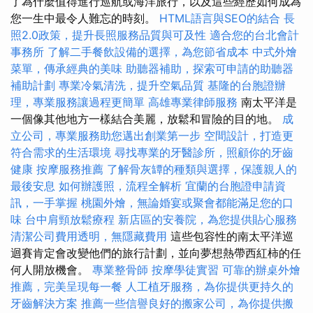
了為什麼值得進行巡航或海洋旅行，以及這些經歷如何成為
您一生中最令人難忘的時刻。
HTML語言與SEO的結合
長
照2.0政策，提升長照服務品質與可及性
適合您的台北會計
事務所
了解二手餐飲設備的選擇，為您節省成本
中式外燴
菜單，傳承經典的美味
助聽器補助，探索可申請的助聽器
補助計劃
專業冷氣清洗，提升空氣品質
基隆的台胞證辦
理，專業服務讓過程更簡單
高雄專業律師服務
南太平洋是
一個像其他地方一樣結合美麗，放鬆和冒險的目的地。
成
立公司，專業服務助您邁出創業第一步
空間設計，打造更
符合需求的生活環境
尋找專業的牙醫診所，照顧你的牙齒
健康
按摩服務推薦
了解骨灰罈的種類與選擇，保護親人的
最後安息
如何辦護照，流程全解析
宜蘭的台胞證申請資
訊，一手掌握
桃園外燴，無論婚宴或聚會都能滿足您的口
味
台中肩頸放鬆療程
新店區的安養院，為您提供貼心服務
清潔公司費用透明，無隱藏費用
這些包容性的南太平洋巡
迴賽肯定會改變他們的旅行計劃，並向夢想熱帶西紅柿的任
何人開放機會。
專業整骨師
按摩學徒實習
可靠的辦桌外燴
推薦，完美呈現每一餐
人工植牙服務，為你提供更持久的
牙齒解決方案
推薦一些信譽良好的搬家公司，為你提供搬