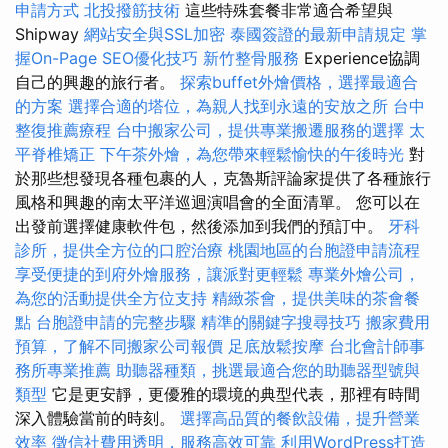
申請方式
北投撥筋技術
這些特殊套餐非常適合希望與
Shipway
網站安全與SSL加密
泰國簽證的最新申請規定
掌
握On-Page SEO優化技巧
新竹整骨服務
Experience協調
自己的興趣的旅行者。
探索buffet外燴價格，選擇最適合
的方案
選擇合適的塔位，為親人找到永遠的安放之所
台中
整復推薦療程
台中搬家公司，提供專業搬遷服務的選擇
太
平脊椎矯正
下午茶外燴，為您帶來輕鬆愉快的午後時光
對
於那些想發現各種包裹的人，克魯斯評論家提供了各種旅行
風格和興趣的南太平洋巡迴演唱會的全面清單。 您可以在
出發前選擇健康軟件包，然後添加到我們的預訂中。
牙科
診所，提供全方位的口腔治療
桃園地區的台胞證申請流程
享受便捷的到府外燴服務，讓派對更輕鬆
專業外燴公司，
為您的活動提供全方位支持
精緻茶會，提供美味的茶會餐
點
台胞證申請的完整步驟
精準的關鍵字搜尋技巧
搬家費用
預算，了解不同搬家公司報價
足底放鬆按摩
台北會計師事
務所專業推薦
助聽器種類，挑選最適合您的助聽器型號與
類型
它是更安靜，更優雅的環境的典型代表，那裡有時間
深入體驗當前的時刻。
選擇高品質的餐飲設備，提升營業
效率
徵信社費用透明，服務高效可靠
利用WordPress打造