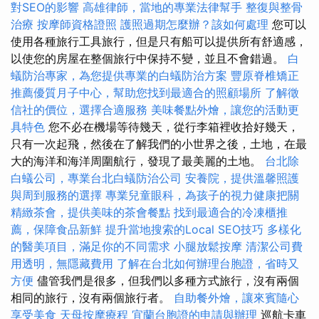
對SEO的影響
高雄律師，當地的專業法律幫手
整復與整骨
治療
按摩師資格證照
護照過期怎麼辦？該如何處理
您可以
使用各種旅行工具旅行，但是只有船可以提供所有舒適感，
以使您的房屋在整個旅行中保持不變，並且不會錯過。
白
蟻防治專家，為您提供專業的白蟻防治方案
豐原脊椎矯正
推薦優質月子中心，幫助您找到最適合的照顧場所
了解徵
信社的價位，選擇合適服務
美味餐點外燴，讓您的活動更
具特色
您不必在機場等待幾天，從行李箱裡收拾好幾天，
只有一次起飛，然後在了解我們的小世界之後，土地，在最
大的海洋和海洋周圍航行，發現了最美麗的土地。
台北除
白蟻公司，專業台北白蟻防治公司
安養院，提供溫馨照護
與周到服務的選擇
專業兒童眼科，為孩子的視力健康把關
精緻茶會，提供美味的茶會餐點
找到最適合的冷凍櫃推
薦，保障食品新鮮
提升當地搜索的Local SEO技巧
多樣化
的醫美項目，滿足你的不同需求
小腿放鬆按摩
清潔公司費
用透明，無隱藏費用
了解在台北如何辦理台胞證，省時又
方便
儘管我們是很多，但我們以多種方式旅行，沒有兩個
相同的旅行，沒有兩個旅行者。
自助餐外燴，讓來賓隨心
享受美食
天母按摩療程
宜蘭台胞證的申請與辦理
巡航卡車