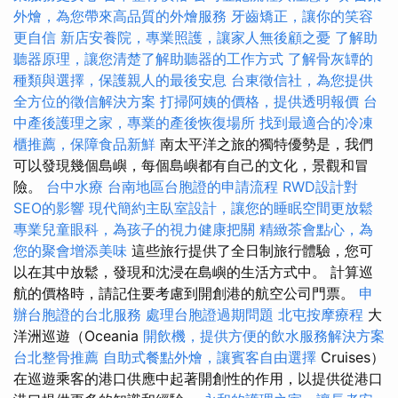
外燴，為您帶來高品質的外燴服務
牙齒矯正，讓你的笑容
更自信
新店安養院，專業照護，讓家人無後顧之憂
了解助
聽器原理，讓您清楚了解助聽器的工作方式
了解骨灰罈的
種類與選擇，保護親人的最後安息
台東徵信社，為您提供
全方位的徵信解決方案
打掃阿姨的價格，提供透明報價
台
中產後護理之家，專業的產後恢復場所
找到最適合的冷凍
櫃推薦，保障食品新鮮
南太平洋之旅的獨特優勢是，我們
可以發現幾個島嶼，每個島嶼都有自己的文化，景觀和冒
險。
台中水療
台南地區台胞證的申請流程
RWD設計對
SEO的影響
現代簡約主臥室設計，讓您的睡眠空間更放鬆
專業兒童眼科，為孩子的視力健康把關
精緻茶會點心，為
您的聚會增添美味
這些旅行提供了全日制旅行體驗，您可
以在其中放鬆，發現和沈浸在島嶼的生活方式中。 計算巡
航的價格時，請記住要考慮到開創港的航空公司門票。
申
辦台胞證的台北服務
處理台胞證過期問題
北屯按摩療程
大
洋洲巡遊（Oceania
開飲機，提供方便的飲水服務解決方案
台北整骨推薦
自助式餐點外燴，讓賓客自由選擇
Cruises）
在巡遊乘客的港口供應中起著開創性的作用，以提供從港口