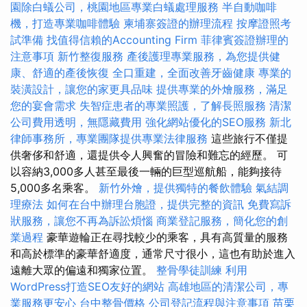
園除白蟻公司，桃園地區專業白蟻處理服務
半自動咖啡
機，打造專業咖啡體驗
柬埔寨簽證的辦理流程
按摩證照考
試準備
找值得信賴的Accounting Firm
菲律賓簽證辦理的
注意事項
新竹整復服務
產後護理專業服務，為您提供健
康、舒適的產後恢復
全口重建，全面改善牙齒健康
專業的
裝潢設計，讓您的家更具品味
提供專業的外燴服務，滿足
您的宴會需求
失智症患者的專業照護，了解長照服務
清潔
公司費用透明，無隱藏費用
強化網站優化的SEO服務
新北
律師事務所，專業團隊提供專業法律服務
這些旅行不僅提
供奢侈和舒適，還提供令人興奮的冒險和難忘的經歷。 可
以容納3,000多人甚至最後一輛的巨型巡航船，能夠接待
5,000多名乘客。
新竹外燴，提供獨特的餐飲體驗
氣結調
理療法
如何在台中辦理台胞證，提供完整的資訊
免費寫訴
狀服務，讓您不再為訴訟煩惱
商業登記服務，簡化您的創
業過程
豪華遊輪正在尋找較少的乘客，具有高質量的服務
和高於標準的豪華舒適度，通常尺寸很小，這也有助於進入
遠離大眾的偏遠和獨家位置。
整骨學徒訓練
利用
WordPress打造SEO友好的網站
高雄地區的清潔公司，專
業服務更安心
台中整骨價格
公司登記流程與注意事項
苗栗