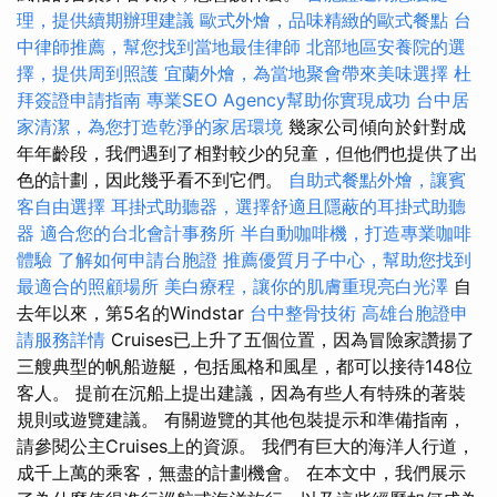
理，提供續期辦理建議
歐式外燴，品味精緻的歐式餐點
台
中律師推薦，幫您找到當地最佳律師
北部地區安養院的選
擇，提供周到照護
宜蘭外燴，為當地聚會帶來美味選擇
杜
拜簽證申請指南
專業SEO Agency幫助你實現成功
台中居
家清潔，為您打造乾淨的家居環境
幾家公司傾向於針對成
年年齡段，我們遇到了相對較少的兒童，但他們也提供了出
色的計劃，因此幾乎看不到它們。
自助式餐點外燴，讓賓
客自由選擇
耳掛式助聽器，選擇舒適且隱蔽的耳掛式助聽
器
適合您的台北會計事務所
半自動咖啡機，打造專業咖啡
體驗
了解如何申請台胞證
推薦優質月子中心，幫助您找到
最適合的照顧場所
美白療程，讓你的肌膚重現亮白光澤
自
去年以來，第5名的Windstar
台中整骨技術
高雄台胞證申
請服務詳情
Cruises已上升了五個位置，因為冒險家讚揚了
三艘典型的帆船遊艇，包括風格和風星，都可以接待148位
客人。 提前在沉船上提出建議，因為有些人有特殊的著裝
規則或遊覽建議。 有關遊覽的其他包裝提示和準備指南，
請參閱公主Cruises上的資源。 我們有巨大的海洋人行道，
成千上萬的乘客，無盡的計劃機會。 在本文中，我們展示