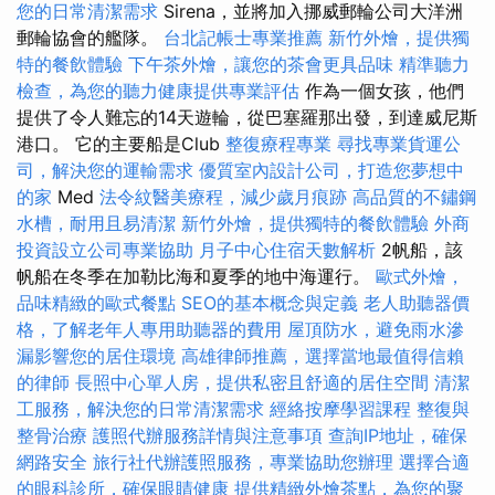
您的日常清潔需求
Sirena，並將加入挪威郵輪公司大洋洲
郵輪協會的艦隊。
台北記帳士專業推薦
新竹外燴，提供獨
特的餐飲體驗
下午茶外燴，讓您的茶會更具品味
精準聽力
檢查，為您的聽力健康提供專業評估
作為一個女孩，他們
提供了令人難忘的14天遊輪，從巴塞羅那出發，到達威尼斯
港口。 它的主要船是Club
整復療程專業
尋找專業貨運公
司，解決您的運輸需求
優質室內設計公司，打造您夢想中
的家
Med
法令紋醫美療程，減少歲月痕跡
高品質的不鏽鋼
水槽，耐用且易清潔
新竹外燴，提供獨特的餐飲體驗
外商
投資設立公司專業協助
月子中心住宿天數解析
2帆船，該
帆船在冬季在加勒比海和夏季的地中海運行。
歐式外燴，
品味精緻的歐式餐點
SEO的基本概念與定義
老人助聽器價
格，了解老年人專用助聽器的費用
屋頂防水，避免雨水滲
漏影響您的居住環境
高雄律師推薦，選擇當地最值得信賴
的律師
長照中心單人房，提供私密且舒適的居住空間
清潔
工服務，解決您的日常清潔需求
經絡按摩學習課程
整復與
整骨治療
護照代辦服務詳情與注意事項
查詢IP地址，確保
網路安全
旅行社代辦護照服務，專業協助您辦理
選擇合適
的眼科診所，確保眼睛健康
提供精緻外燴茶點，為您的聚