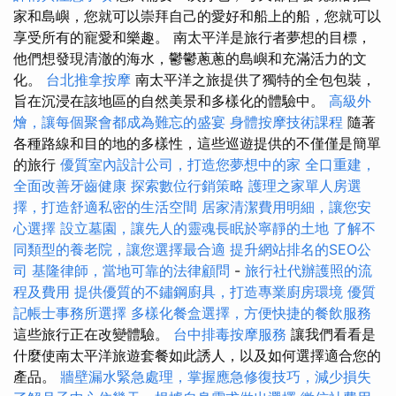
家和島嶼，您就可以崇拜自己的愛好和船上的船，您就可以
享受所有的寵愛和樂趣。 南太平洋是旅行者夢想的目標，
他們想發現清澈的海水，鬱鬱蔥蔥的島嶼和充滿活力的文
化。
台北推拿按摩
南太平洋之旅提供了獨特的全包包裝，
旨在沉浸在該地區的自然美景和多樣化的體驗中。
高級外
燴，讓每個聚會都成為難忘的盛宴
身體按摩技術課程
隨著
各種路線和目的地的多樣性，這些巡遊提供的不僅僅是簡單
的旅行
優質室內設計公司，打造您夢想中的家
全口重建，
全面改善牙齒健康
探索數位行銷策略
護理之家單人房選
擇，打造舒適私密的生活空間
居家清潔費用明細，讓您安
心選擇
設立墓園，讓先人的靈魂長眠於寧靜的土地
了解不
同類型的養老院，讓您選擇最合適
提升網站排名的SEO公
司
基隆律師，當地可靠的法律顧問
-
旅行社代辦護照的流
程及費用
提供優質的不鏽鋼廚具，打造專業廚房環境
優質
記帳士事務所選擇
多樣化餐盒選擇，方便快捷的餐飲服務
這些旅行正在改變體驗。
台中排毒按摩服務
讓我們看看是
什麼使南太平洋旅遊套餐如此誘人，以及如何選擇適合您的
產品。
牆壁漏水緊急處理，掌握應急修復技巧，減少損失