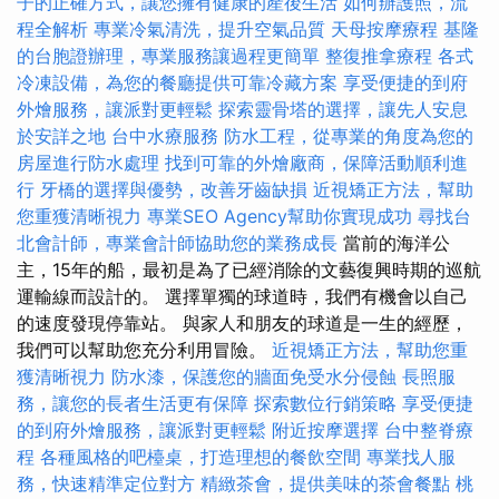
子的正確方式，讓您擁有健康的產後生活
如何辦護照，流
程全解析
專業冷氣清洗，提升空氣品質
天母按摩療程
基隆
的台胞證辦理，專業服務讓過程更簡單
整復推拿療程
各式
冷凍設備，為您的餐廳提供可靠冷藏方案
享受便捷的到府
外燴服務，讓派對更輕鬆
探索靈骨塔的選擇，讓先人安息
於安詳之地
台中水療服務
防水工程，從專業的角度為您的
房屋進行防水處理
找到可靠的外燴廠商，保障活動順利進
行
牙橋的選擇與優勢，改善牙齒缺損
近視矯正方法，幫助
您重獲清晰視力
專業SEO Agency幫助你實現成功
尋找台
北會計師，專業會計師協助您的業務成長
當前的海洋公
主，15年的船，最初是為了已經消除的文藝復興時期的巡航
運輸線而設計的。 選擇單獨的球道時，我們有機會以自己
的速度發現停靠站。 與家人和朋友的球道是一生的經歷，
我們可以幫助您充分利用冒險。
近視矯正方法，幫助您重
獲清晰視力
防水漆，保護您的牆面免受水分侵蝕
長照服
務，讓您的長者生活更有保障
探索數位行銷策略
享受便捷
的到府外燴服務，讓派對更輕鬆
附近按摩選擇
台中整脊療
程
各種風格的吧檯桌，打造理想的餐飲空間
專業找人服
務，快速精準定位對方
精緻茶會，提供美味的茶會餐點
桃