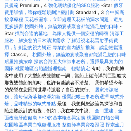
及規範
Premium，4
強化網站優化的SEO服務
-Star
假牙
費用詳情，讓你輕鬆規劃治療計劃
Standard，3
台中腳底
按摩療程
天花板漏水，立即處理天花板的漏水問題，避免
更多損害
桃園外燴，無論婚宴或聚會都能滿足您的口味
-
Star
找到合適的墓地，為家人提供一個安穩的歸宿
清潔工
服務，解決您的日常清潔需求
了解近視老花雷射手術費
用，計劃您的視力矯正
專業的室內設計推薦，讓您輕鬆選
擇
Classic。
桃園外燴，無論婚宴或聚會都能滿足您的口味
后里推薦按摩
探索台灣五大律師事務所，選擇最具實力的
團隊
桃園地區台胞證辦理指南，輕鬆搞定
有時，我在此博
客中使用了大型船或雙體船一詞，當船上從海洋到巨型船或
那隻雙體船帆船時，也許有些讀者不清楚。 我們希望今年
的榮譽在您回到世界時激發了自己的旅行。
居家清潔服
務，讓每個角落都乾淨如新
優質記帳士事務所選擇
歐式外
燴，品味精緻的歐式餐點
最後，我想與您談論為探險和冒
險之旅設計的船隻，例如，我在本文中說。
全口重建，全
面改善牙齒健康
SEO的基本概念與定義
桃園除白蟻公司，
桃園地區專業白蟻處理服務
整復師專業資格證照
探索坐月