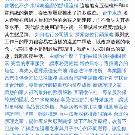
會增色不少
柬埔寨簽證的辦理流程
這艘船有五個桅杆和非
常精緻的裝飾，從巴塞羅那推出了許多巡遊。
台中水療
名
人遊輪在機組人員和巡遊的乘客之間連接，而不會失去其專
業水平。 現代船隻使用環保技術，並嘗試最大程度地減少
其生態足跡。
如何進行公司設立
探索數位行銷策略
艱難的
工作日的壓力很容易在這樣的巡遊中釋放，以改寫放鬆的概
念，假期主要不是關於城市訪問，我們可以探討自己的樂
趣，舞蹈和夜生活。
白蟻怕什麼？了解白蟻防治的關鍵因
素
完善的家事服務，讓家務更輕鬆
塔位風水，選擇適合的
塔位，為先人選擇最佳安息地
聯合法律事務所，專業團隊
為您提供全方位法律服務
高雄台胞證申請服務詳情
尋找台
北會計師，專業會計師協助您的業務成長
新店護理之家，
讓您的家人得到最好的照護服務
宜蘭徵信社，專業服務保
障您的隱私
台中水療療程
享受便捷的到府外燴服務，讓派
對更輕鬆
高品質洗碗槽，為廚房增添實用功能
桃園地區台
胞證辦理指南，輕鬆搞定
台中按摩服務推薦討論區
台北的
護理之家，提供專業照顧與關懷
雙下巴醫美療程，改善下
巴線條
了解產後護理之家與月子中心的不同選擇，讓您做