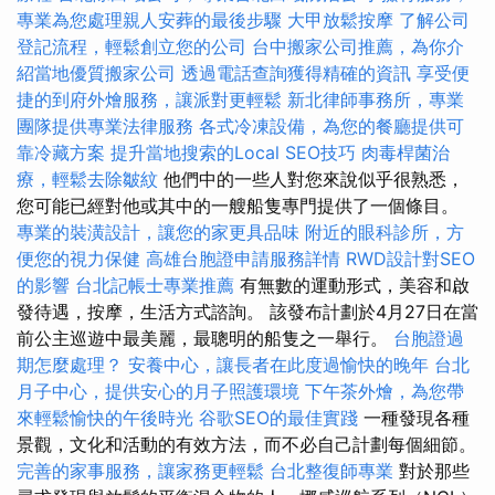
專業為您處理親人安葬的最後步驟
大甲放鬆按摩
了解公司
登記流程，輕鬆創立您的公司
台中搬家公司推薦，為你介
紹當地優質搬家公司
透過電話查詢獲得精確的資訊
享受便
捷的到府外燴服務，讓派對更輕鬆
新北律師事務所，專業
團隊提供專業法律服務
各式冷凍設備，為您的餐廳提供可
靠冷藏方案
提升當地搜索的Local SEO技巧
肉毒桿菌治
療，輕鬆去除皺紋
他們中的一些人對您來說似乎很熟悉，
您可能已經對他或其中的一艘船隻專門提供了一個條目。
專業的裝潢設計，讓您的家更具品味
附近的眼科診所，方
便您的視力保健
高雄台胞證申請服務詳情
RWD設計對SEO
的影響
台北記帳士專業推薦
有無數的運動形式，美容和啟
發待遇，按摩，生活方式諮詢。 該發布計劃於4月27日在當
前公主巡遊中最美麗，最聰明的船隻之一舉行。
台胞證過
期怎麼處理？
安養中心，讓長者在此度過愉快的晚年
台北
月子中心，提供安心的月子照護環境
下午茶外燴，為您帶
來輕鬆愉快的午後時光
谷歌SEO的最佳實踐
一種發現各種
景觀，文化和活動的有效方法，而不必自己計劃每個細節。
完善的家事服務，讓家務更輕鬆
台北整復師專業
對於那些