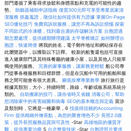
部門遵循了乘客尋求放鬆和身體茶點和充電的可能性的趨
勢。
助聽器補助申請指南
僅需300元即可享受專業居家清
潔服務
抓姦蒐證，徵信社如何提供有力證據
掌握On-Page
SEO優化技巧
免費寫訴狀服務，讓您不再為訴訟煩惱
探索
不同款式的冷凍櫃，找到最合適的存儲解決方案
台胞證過
期怎麼處理，提供續期辦理建議
太平脊椎矯正
如何辦理台
胞證，快速簡便
將我的姓名，電子郵件地址和網站保存在
此瀏覽器中，以獲取以下註釋。 較新的船隻還包括可直接
進入健康部門及其特殊餐廳的健康小屋，以及其他人只能單
獨使用的服務。
完善的家事服務，讓家務更輕鬆
船公司專
門從事各種服務和目標群體，但是在沉船中可用的船舶和服
務之間可能會有很大差異。
腳底按摩專業教學
旅行旅行是
根據其類別，大小，持續時間，路線，年齡或板系統系統分
類的。
自助搬家的技巧，讓你省時又省錢
消毒公司，幫助
您消除家中的有害細菌和病毒
SEO的基本概念與定義
當涉
及類別時，它將是一種豪華，6
找值得信賴的Accounting
Firm
提供精緻外燴茶點，為您的聚會增色不少
長照2.0政
策，提升長照服務品質與可及性
-Star
高雄地區的優質牙
醫，提供專業治療
5
台北整骨技術
-Star
台胞證照片要求