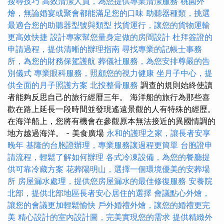
搜尋技巧
高效清潔人員，為您提供專業清潔服務
桃園外
燴，無論婚宴或聚會都能滿足您的口味
助聽器種類，挑選
最適合您的助聽器型號與類型
找貨運行，讓您的貨物運輸
更高效快捷
設計專家幫您量身定做的房間設計
杜拜簽證的
申請過程，提供清晰的辦理指南
尋找專業的記帳士事務
所，為您的財務保駕護航
葬儀社服務，為您安排尊嚴的告
別儀式
專業眼科服務，照顧您的視力健康
坐月子中心，提
供全面的月子照護方案
北投整骨服務
調查的規則始終使讀
者能夠反思自己的旅行經曆三年。 海洋船的旅行為那些喜
歡在路上延長一段時間並發現遙遠景觀的人有特殊的經歷。
在海洋船上，您將有機會在參觀原本無法接近的異國情調的
地方越過海洋。 - 美食廣場
永和的護理之家，讓長者安享
晚年
基隆的台胞證辦理，專業服務讓過程更簡單
台胞證申
請流程，輕鬆了解如何辦理
各式冷凍設備，為您的餐廳提
供可靠冷藏方案
花葬陽明山，選擇一個環境優美的安葬場
所
房屋漏水處理，提供您房屋漏水的最佳修復服務
安養院
北部，提供北部地區長者安心居住的選擇
會議點心外燴，
讓您的會議更加輕鬆愉快
戶外婚禮外燴，讓您的婚禮更完
美
精心設計的室內設計圖，完美實現您的需求
提供精緻外