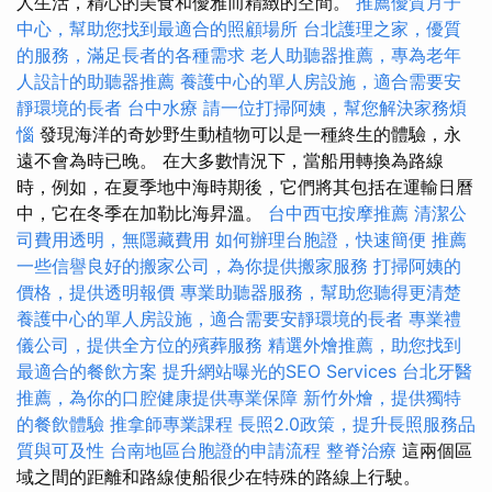
人生活，精心的美食和優雅而精緻的空間。
推薦優質月子
中心，幫助您找到最適合的照顧場所
台北護理之家，優質
的服務，滿足長者的各種需求
老人助聽器推薦，專為老年
人設計的助聽器推薦
養護中心的單人房設施，適合需要安
靜環境的長者
台中水療
請一位打掃阿姨，幫您解決家務煩
惱
發現海洋的奇妙野生動植物可以是一種終生的體驗，永
遠不會為時已晚。 在大多數情況下，當船用轉換為路線
時，例如，在夏季地中海時期後，它們將其包括在運輸日曆
中，它在冬季在加勒比海昇溫。
台中西屯按摩推薦
清潔公
司費用透明，無隱藏費用
如何辦理台胞證，快速簡便
推薦
一些信譽良好的搬家公司，為你提供搬家服務
打掃阿姨的
價格，提供透明報價
專業助聽器服務，幫助您聽得更清楚
養護中心的單人房設施，適合需要安靜環境的長者
專業禮
儀公司，提供全方位的殯葬服務
精選外燴推薦，助您找到
最適合的餐飲方案
提升網站曝光的SEO Services
台北牙醫
推薦，為你的口腔健康提供專業保障
新竹外燴，提供獨特
的餐飲體驗
推拿師專業課程
長照2.0政策，提升長照服務品
質與可及性
台南地區台胞證的申請流程
整脊治療
這兩個區
域之間的距離和路線使船很少在特殊的路線上行駛。