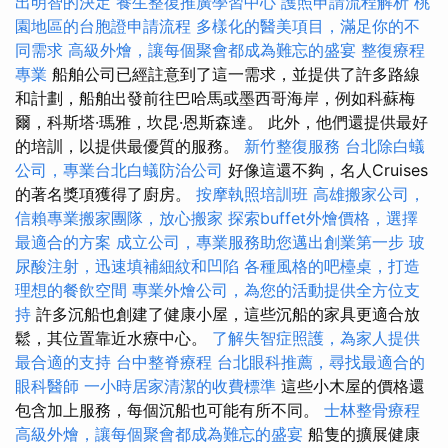
出明智的決定
養生整復推廣學習中心
護照申請流程解析
桃
園地區的台胞證申請流程
多樣化的醫美項目，滿足你的不
同需求
高級外燴，讓每個聚會都成為難忘的盛宴
整復療程
專業
船舶公司已經註意到了這一需求，並提供了許多路線
和計劃，船舶出發前往巴哈馬或墨西哥海岸，例如科蘇梅
爾，科斯塔·瑪雅，坎昆·恩斯森達。 此外，他們還提供最好
的培訓，以提供最優質的服務。
新竹整復服務
台北除白蟻
公司，專業台北白蟻防治公司
好像這還不夠，名人Cruises
的著名獎項獲得了廚房。
按摩執照培訓班
高雄搬家公司，
信賴專業搬家團隊，放心搬家
探索buffet外燴價格，選擇
最適合的方案
成立公司，專業服務助您邁出創業第一步
玻
尿酸注射，迅速填補細紋和凹陷
各種風格的吧檯桌，打造
理想的餐飲空間
專業外燴公司，為您的活動提供全方位支
持
許多沉船也創建了健康小屋，這些沉船的家具更適合放
鬆，其位置靠近水療中心。
了解失智症照護，為家人提供
最合適的支持
台中整脊療程
台北眼科推薦，尋找最適合的
眼科醫師
一小時居家清潔的收費標準
這些小木屋的價格還
包含加上服務，每個沉船也可能有所不同。
士林整骨療程
高級外燴，讓每個聚會都成為難忘的盛宴
船隻的擴展健康