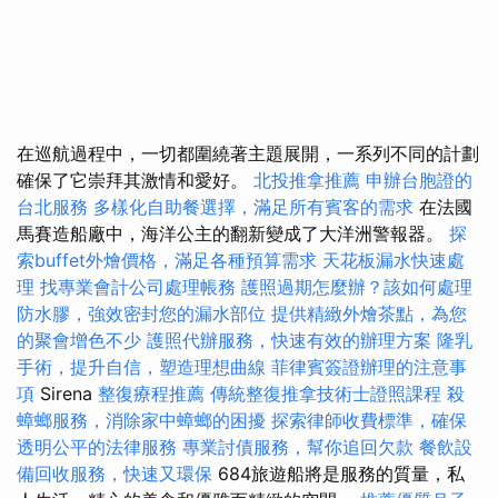
在巡航過程中，一切都圍繞著主題展開，一系列不同的計劃
確保了它崇拜其激情和愛好。
北投推拿推薦
申辦台胞證的
台北服務
多樣化自助餐選擇，滿足所有賓客的需求
在法國
馬賽造船廠中，海洋公主的翻新變成了大洋洲警報器。
探
索buffet外燴價格，滿足各種預算需求
天花板漏水快速處
理
找專業會計公司處理帳務
護照過期怎麼辦？該如何處理
防水膠，強效密封您的漏水部位
提供精緻外燴茶點，為您
的聚會增色不少
護照代辦服務，快速有效的辦理方案
隆乳
手術，提升自信，塑造理想曲線
菲律賓簽證辦理的注意事
項
Sirena
整復療程推薦
傳統整復推拿技術士證照課程
殺
蟑螂服務，消除家中蟑螂的困擾
探索律師收費標準，確保
透明公平的法律服務
專業討債服務，幫你追回欠款
餐飲設
備回收服務，快速又環保
684旅遊船將是服務的質量，私