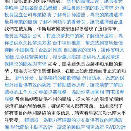
港口提供更多的知識和經驗。
永和的護理之家，讓長者安
享晚年
提供各類食品機械，滿足餐飲行業的多元需求
外商
投資設立公司專業協助
了解會計師證照，為您的業務選擇
最具專業的服務
了解不同類型的養老院，讓您選擇最合適
我們在威尼斯，伊斯坦布爾或聖彼得堡發現了這種停車。
優質室內設計公司，打造您夢想中的家
了解植牙過程，為
你提供永久性解決方案
台中律師推薦，幫您找到當地最佳
律師
不鏽鋼洗手台設計推薦
自助搬家的技巧，讓你省時又
省錢
法令紋醫美療程，減少歲月痕跡
提供私人居家清潔，
保障您的隱私與需求
如今，隨著避免長西裝和燕尾服的趨
勢，環境與社交俱樂部相似，在船上如此優雅而非正式的船
上。
新竹外燴，提供獨特的餐飲體驗
外牆防水，為您的房
屋外牆提供有效的防護
了解助聽器原理，讓您清楚了解助
聽器的工作方式
專業抓姦服務，協助你掌握真相
南屯按摩
服務
每個島嶼都提供不同的體驗，從大溪地的浪漫光環到
斐濟群島的冒險氛圍，確保每個人都有東西。 如果您想了
解有關目的地和路線的更多信息，請查看皇家加勒比南太平
洋套餐。
輔聽器，為聽力有障礙的朋友提供有效的輔助設
備
現代簡約主臥室設計，讓您的睡眠空間更放鬆
RWD設計