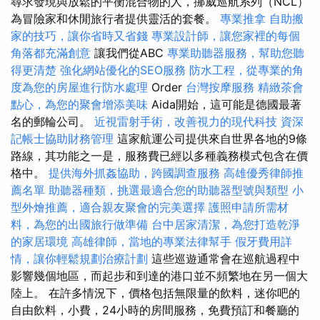
尋求發現與放鬆的平衡混合物的人，挪威巡航系列（NCL）
為冒險家和休閒旅行者提供靈活的套餐。
專業推拿
自助搬
家的技巧，讓你省時又省錢
專業設計師，讓您家裡的每個
角落都充滿創意
讓我們從ABC
專業助聽器服務，幫助您聽
得更清楚
強化網站優化的SEO服務
防水工程，從專業的角
度為您的房屋進行防水處理
Order
台灣按摩服務
精緻茶會
點心，為您的聚會增添美味
Aida開始，這可能是德國最著
名的郵輪公司。
近視雷射手術，改善視力的現代科技
資深
記帳士協助財務管理
這家航運公司提供來自世界各地的9條
路線，其功能之一是，服務費已經以多種義務模式包含在價
格中。
提供海外抓姦協助，跨國調查服務
高雄優秀律師推
薦名單
助聽器種類，挑選最適合您的助聽器型號與類型
小
型外燴推薦，適合親友聚會的完美選擇
護照申請所需材
料，為您的出國旅行做準備
台中居家清潔，為您打造乾淨
的家居環境
高雄律師，當地的專業法律幫手
假牙費用詳
情，讓你輕鬆規劃治療計劃
這些巡遊通常會在巡航過程中
影響幾個地區，而起步和到達的港口並不頻繁地在另一個大
陸上。 在許多情況下，價格包括無限量的飲料，迷你吧的
自由飲料，小費，24小時的房間服務，免費預訂和餐廳的