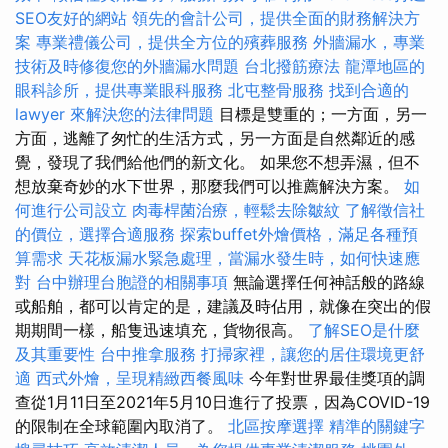
SEO友好的網站
領先的會計公司，提供全面的財務解決方
案
專業禮儀公司，提供全方位的殯葬服務
外牆漏水，專業
技術及時修復您的外牆漏水問題
台北撥筋療法
龍潭地區的
眼科診所，提供專業眼科服務
北屯整骨服務
找到合適的
lawyer 來解決您的法律問題
目標是雙重的；一方面，另一
方面，逃離了匆忙的生活方式，另一方面是自然鄰近的感
覺，發現了我們給他們的新文化。 如果您不想弄濕，但不
想放棄奇妙的水下世界，那麼我們可以推薦解決方案。
如
何進行公司設立
肉毒桿菌治療，輕鬆去除皺紋
了解徵信社
的價位，選擇合適服務
探索buffet外燴價格，滿足各種預
算需求
天花板漏水緊急處理，當漏水發生時，如何快速應
對
台中辦理台胞證的相關事項
無論選擇任何神話般的路線
或船舶，都可以肯定的是，建議及時佔用，就像在突出的假
期期間一樣，船隻迅速填充，貨物很高。
了解SEO是什麼
及其重要性
台中推拿服務
打掃家裡，讓您的居住環境更舒
適
西式外燴，呈現精緻西餐風味
今年對世界最佳獎項的調
查從1月11日至2021年5月10日進行了投票，因為COVID-19
的限制在全球範圍內取消了。
北區按摩選擇
精準的關鍵字