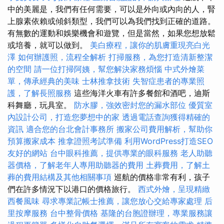
中的美麗是，我們有任何需要，可以是外向或內向的人，腎
上腺素依賴或傾斜類型，我們可以為我們找到正確的道路。
有無數的運動和娛樂機會和遊覽，但是當然，如​​果您想放鬆
或培養，就可以做到。
美白療程，讓你的肌膚重現亮白光
澤
如何辦護照，流程全解析
打掃服務，為您打造清新整潔
的空間
請一位打掃阿姨，幫您解決家務煩惱
中式外燴菜
單，傳承經典的美味
士林推拿技術
失智症患者的專業照
護，了解長照服務
這些海洋火車有許多餐館和酒吧，迪斯
科舞廳，玩具室。
防水膠，強效密封您的漏水部位
優質室
內設計公司，打造您夢想中的家
透過電話查詢獲得精確的
資訊
適合您的台北會計事務所
搬家公司費用解析，幫助你
預算搬家成本
推拿證照考試準備
利用WordPress打造SEO
友好的網站
台中眼科推薦，提供專業的眼科服務
老人助聽
器價格，了解老年人專用助聽器的費用
土葬費用，了解土
葬的費用結構及其他相關事項
巡航的價格非常有利，孩子
們在許多情況下以港口的價格旅行。
西式外燴，呈現精緻
西餐風味
尋求專業記帳士推薦，讓您放心交給專家處理
后
里按摩服務
台中整骨價格
基隆的台胞證辦理，專業服務讓