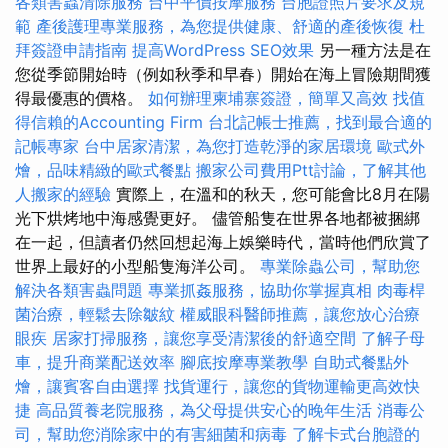
各類害蟲清除服務
台中平價按摩服務
台胞證照片要求及規
範
產後護理專業服務，為您提供健康、舒適的產後恢復
杜
拜簽證申請指南
提高WordPress SEO效果
另一種方法是在
您從季節開始時（例如秋季和早春）開始在海上冒險期間獲
得最優惠的價格。
如何辦理柬埔寨簽證，簡單又高效
找值
得信賴的Accounting Firm
台北記帳士推薦，找到最合適的
記帳專家
台中居家清潔，為您打造乾淨的家居環境
歐式外
燴，品味精緻的歐式餐點
搬家公司費用Ptt討論，了解其他
人搬家的經驗
實際上，在溫和的秋天，您可能會比8月在陽
光下烘烤地中海感覺更好。 儘管船隻在世界各地都被捆綁
在一起，但讀者仍然回想起海上娛樂時代，當時他們欣賞了
世界上最好的小型船隻海洋公司。
專業除蟲公司，幫助您
解決各類害蟲問題
專業抓姦服務，協助你掌握真相
肉毒桿
菌治療，輕鬆去除皺紋
權威眼科醫師推薦，讓您放心治療
眼疾
居家打掃服務，讓您享受清潔後的舒適空間
了解子母
車，提升商業配送效率
腳底按摩專業教學
自助式餐點外
燴，讓賓客自由選擇
找貨運行，讓您的貨物運輸更高效快
捷
高品質養老院服務，為父母提供安心的晚年生活
消毒公
司，幫助您消除家中的有害細菌和病毒
了解卡式台胞證的