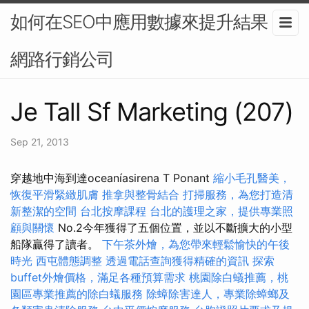
如何在SEO中應用數據來提升結果？-
網路行銷公司
Je Tall Sf Marketing (207)
Sep 21, 2013
穿越地中海到達oceaníasirena T Ponant
縮小毛孔醫美，
恢復平滑緊緻肌膚
推拿與整骨結合
打掃服務，為您打造清
新整潔的空間
台北按摩課程
台北的護理之家，提供專業照
顧與關懷
No.2今年獲得了五個位置，並以不斷擴大的小型
船隊贏得了讀者。
下午茶外燴，為您帶來輕鬆愉快的午後
時光
西屯體態調整
透過電話查詢獲得精確的資訊
探索
buffet外燴價格，滿足各種預算需求
桃園除白蟻推薦，桃
園區專業推薦的除白蟻服務
除蟑除害達人，專業除蟑螂及